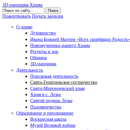
3D-панорама Храма
Поиск
Пожертвовать
Подать записки
О храме
Духовенство
Икона Божией Матери «Всех скорбящих Радость»
Новомученики нашего Храма
Регенты и хор
Община
3D-панорама
Деятельность
Поисковая деятельность
Свято-Георгиевское сестричество
Свято-Мирониевский храм
Храм в с. Лезье
Святой родник Лезье
Паломничества
Образование и просвещение
Воскресная школа
Музей Великой войны