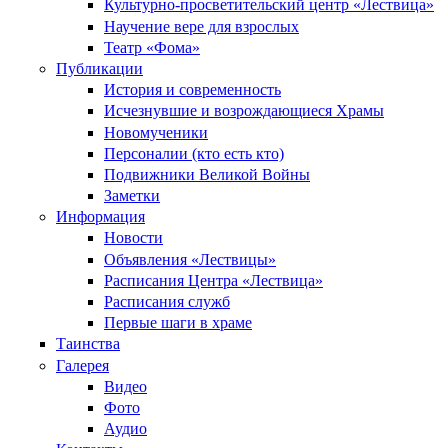
Культурно-просветительский центр «Лествица»
Научение вере для взрослых
Театр «Фома»
Публикации
История и современность
Исчезнувшие и возрождающиеся Храмы
Новомученики
Персоналии (кто есть кто)
Подвижники Великой Войны
Заметки
Информация
Новости
Объявления «Лествицы»
Расписания Центра «Лествица»
Расписания служб
Первые шаги в храме
Таинства
Галерея
Видео
Фото
Аудио