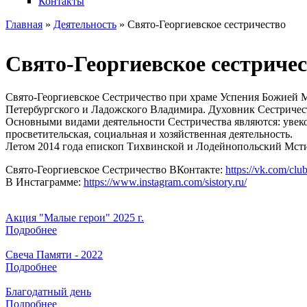
Контакты
Главная
»
Деятельность
» Свято-Георгиевское сестричество
Вы здесь
Свято-Георгиевское сестриче
Свято-Георгиевское Сестричество при храме Успения Божией М
Петербургского и Ладожского Владимира. Духовник Сестричес
Основными видами деятельности Сестричества являются: увеко
просветительская, социальная и хозяйственная деятельность.
Летом 2014 года епископ Тихвинской и Лодейнопольский Мстис
Свято-Георгиевское Сестричество ВКонтакте:
https://vk.com/cl
В Инстаграмме:
https://www.instagram.com/sistory.ru/
Акция "Малые герои" 2025 г.
Подробнее
Свеча Памяти - 2022
Подробнее
Благодатный день
Подробнее