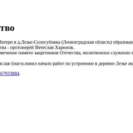
ство
атери в д.Лезье-Сологубовка (Ленинградская область) образова
тва - протоиерей Вячеслав Харинов.
вечение памяти защитников Отечества, молитвенное служение в
лав благословил начало работ по устроению в деревне Лезье ж
ub67933884