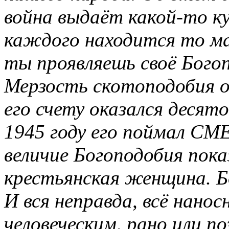
война выдаёт какой-то к
каждого находится то ма
ты проявляешь своё Бого
Мерзость скотоподобия 
его счету оказался десят
1945 году его поймал СМ
величие Богоподобия пока
крестьянская женщина. Б
И вся неправда, всё нанос
человеческим, рано или п