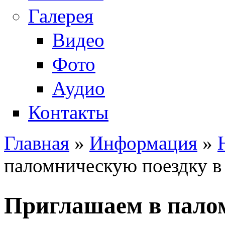
Галерея
Видео
Фото
Аудио
Контакты
Главная
»
Информация
»
Вы здесь
паломническую поездку в
Приглашаем в палом