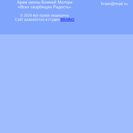
Храм иконы Божией Матери
hram@mail.ru
«Всех скорбящих Радость»
© 2026 все права защищены
Сайт разработан в студии
BRAINO