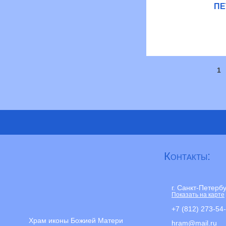
ПЕ
1
Страницы
Контакты:
г. Санкт-Петерб
Показать на карте
+7 (812) 273-54
Храм иконы Божией Матери
hram@mail.ru