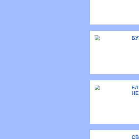
БУ
ЕЛ
НЕ
СВ