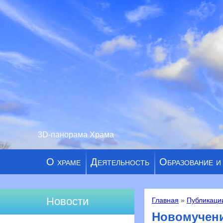
3D-панорама Храма
О храме
Деятельность
Образование и
Новости
Главная
»
Публикаци
Вы здесь
Новомучен