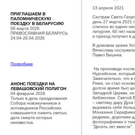
13 апреля 2021
ПРИГЛАШАЕМ В
Сестрам Свято-Георг
ПАЛОМНИЧЕСКУЮ
день 27 марта 2021 г
ПОЕЗДКУ В БЕЛАРУСИЮ
слилось во едино не
08 марта 2026
литургия, 60 лет на
ПРАВОСЛАВНАЯ БЕЛАРУСЬ
и приход получил в 
24.04-26.04.2026
В домовом храме Усп
Вячеславу сослужил
Павел Вишнев.
Подробнее
На проповеди после 
Нурсийском, который
Замечательно, что в
Риме, он стал основ
АНОНС ПОЕЗДКИ НА
долгое время был це
ЛЕВАШОВСКИЙ ПОЛИГОН
Западной Церкви, но
04 февраля 2026
библиотеки. Святой В
Только в день празднования
– святому дару Духа 
Собора новомучеников и
выражать себя боль
исповедников Российских
Монахиня Серафима п
совершается память святых,
редкими, дорогими дл
дата смерти которых
фотографиями о том,
неизвестна.
"Десять лет вместе".