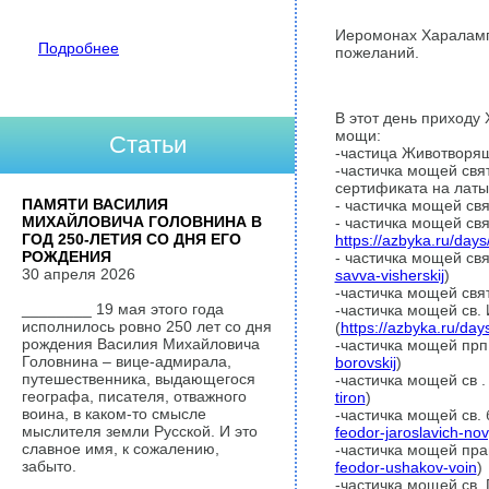
Иеромонах Хараламп
Подробнее
пожеланий.
В этот день приходу
мощи:
Статьи
-частица Животворящ
-частичка мощей свя
сертификата на латы
ПАМЯТИ ВАСИЛИЯ
- частичка мощей св
МИХАЙЛОВИЧА ГОЛОВНИНА В
- частичка мощей свя
ГОД 250-ЛЕТИЯ СО ДНЯ ЕГО
https://azbyka.ru/days
РОЖДЕНИЯ
- частичка мощей св
30 апреля 2026
savva-visherskij
)
-частичка мощей свя
________ 19 мая этого года
-частичка мощей св.
исполнилось ровно 250 лет со дня
(
https://azbyka.ru/day
рождения Василия Михайловича
-частичка мощей прп
Головнина – вице-адмирала,
borovskij
)
путешественника, выдающегося
-частичка мощей св 
географа, писателя, отважного
tiron
)
воина, в каком-то смысле
-частичка мощей св. 
мыслителя земли Русской. И это
feodor-jaroslavich-nov
славное имя, к сожалению,
-частичка мощей пра
забыто.
feodor-ushakov-voin
)
-частичка мощей св. 