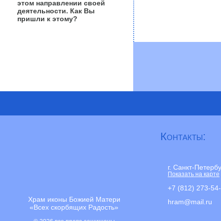
этом направлении своей
деятельности. Как Вы
пришли к этому?
Контакты:
г. Санкт-Петерб
Показать на карте
+7 (812) 273-54
Храм иконы Божией Матери
hram@mail.ru
«Всех скорбящих Радость»