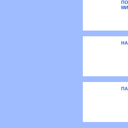
ПО
МИ
НА
ПА