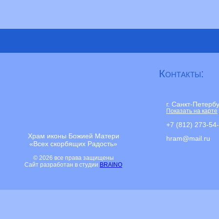
Контакты:
г. Санкт-Петерб
Показать на карте
+7 (812) 273-54
Храм иконы Божией Матери
hram@mail.ru
«Всех скорбящих Радость»
© 2026 все права защищены
Сайт разработан в студии
BRAINO