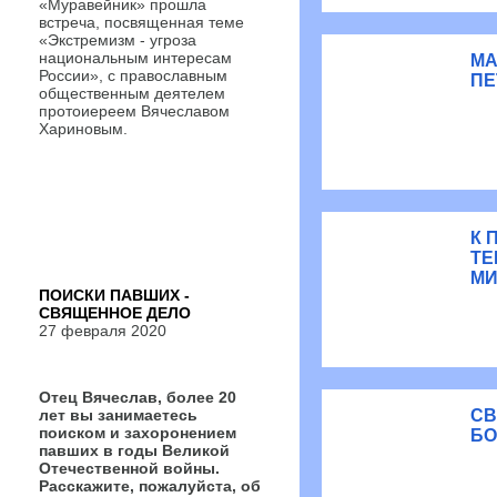
«Муравейник» прошла
встреча, посвященная теме
«Экстремизм - угроза
национальным интересам
МА
России», с православным
ПЕ
общественным деятелем
протоиереем Вячеславом
Хариновым.
К 
ТЕ
МИ
ПОИСКИ ПАВШИХ -
СВЯЩЕННОЕ ДЕЛО
27 февраля 2020
Отец Вячеслав, более 20
лет вы занимаетесь
СВ
поиском и захоронением
БО
павших в годы Великой
Отечественной войны.
Расскажите, пожалуйста, об