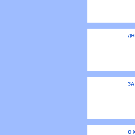
ДН
ЗА
О 