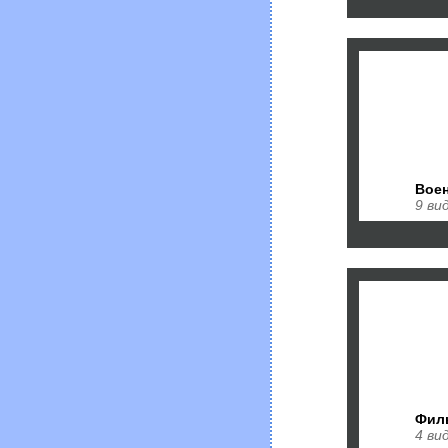
Воен
9 ви
Фил
4 ви