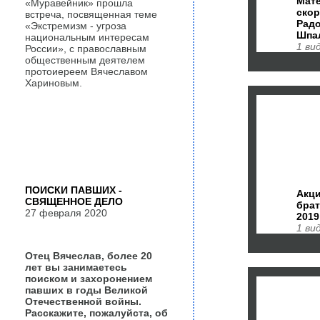
Мате
«Муравейник» прошла
ско
встреча, посвященная теме
Радо
«Экстремизм - угроза
Шпа
национальным интересам
1 ви
России», с православным
общественным деятелем
протоиереем Вячеславом
Хариновым.
ПОИСКИ ПАВШИХ -
Акци
СВЯЩЕННОЕ ДЕЛО
брат
27 февраля 2020
2019
1 ви
Отец Вячеслав, более 20
лет вы занимаетесь
поиском и захоронением
павших в годы Великой
Отечественной войны.
Расскажите, пожалуйста, об