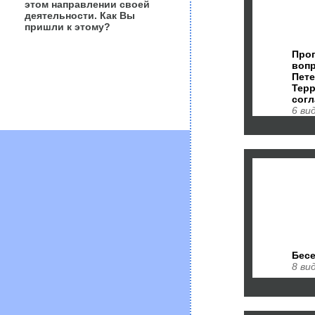
этом направлении своей
деятельности. Как Вы
пришли к этому?
Прог
вопр
Пете
Тер
согл
6 ви
Бес
8 ви