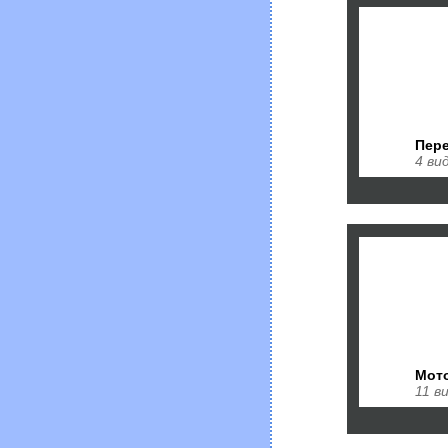
Пере
4 ви
Мот
11 в