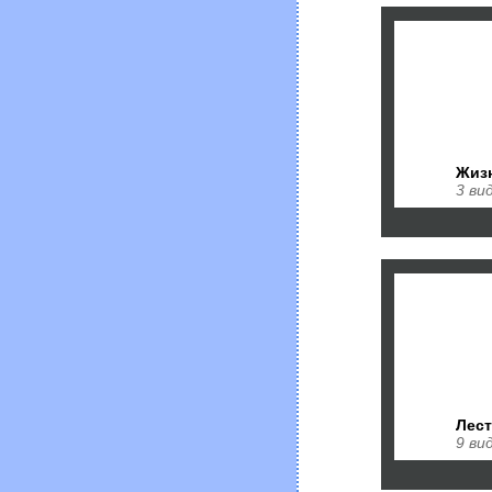
Жиз
3 ви
Лес
9 ви