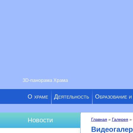
3D-панорама Храма
О храме
Деятельность
Образование и
Новости
Главная
»
Галерея
» 
Вы здесь
Видеогалер