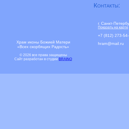
Контакты:
г. Санкт-Петерб
Показать на карте
+7 (812) 273-54
Храм иконы Божией Матери
hram@mail.ru
«Всех скорбящих Радость»
© 2026 все права защищены
Сайт разработан в студии
BRAINO