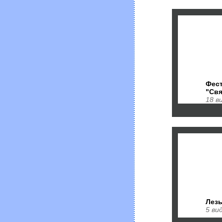
Фес
"Свя
18 в
Лез
5 ви