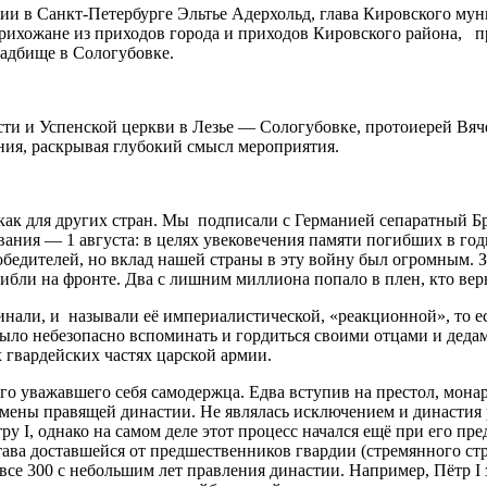
нии в Санкт-Петербурге Эльтье Адерхольд, глава Кировского м
прихожане из приходов города и приходов Кировского района,
адбище в Сологубовке.
ти и Успенской церкви в Лезье — Сологубовке, протоиерей Вя
ния, раскрывая глубокий смысл мероприятия.
как для других стран. Мы подписали с Германией сепаратный Бр
ования — 1 августа: в целях увековечения памяти погибших в 
 победителей, но вклад нашей страны в эту войну был огромным
бли на фронте. Два с лишним миллиона попало в плен, кто верну
инали, и называли её империалистической, «реакционной», то 
было небезопасно вспоминать и гордиться своими отцами и деда
х гвардейских частях царской армии.
го уважавшего себя самодержца. Едва вступив на престол, мон
смены правящей династии. Не являлась исключением и династия
тру I, однако на самом деле этот процесс начался ещё при его 
ва доставшейся от предшественников гвардии (стремянного стре
все 300 с небольшим лет правления династии. Например, Пётр I