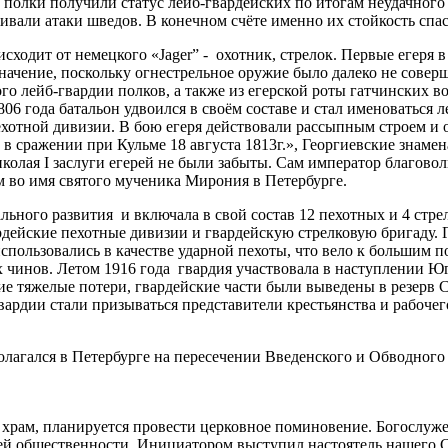
полки получили статус лейб-гвардейских по итогам неудачного 
ивали атаки шведов. В конечном счёте именно их стойкость спа
сходит от немецкого «Jager” - охотник, стрелок. Первые егеря 
начение, поскольку огнестрельное оружие было далеко не соверш
ого лейб-гвардии полков, а также из егерской роты гатчинских в
06 года батальон удвоился в своём составе и стал именоваться 
пехотной дивизии. В бою егеря действовали рассыпным строем и
е в сражении при Кульме 18 августа 1813г.», Георгиевские знам
иколая I заслуги егерей не были забыты. Сам император благово
ам во имя святого мученика Мирония в Петербурге.
ального развития и включала в свой состав 12 пехотных и 4 стр
ардейские пехотные дивизии и гвардейскую стрелковую бригаду.
пользовались в качестве ударной пехоты, что вело к большим по
инов. Летом 1916 года гвардия участвовала в наступлении Юго-
 тяжелые потери, гвардейские части были выведены в резерв Ста
ардии стали призываться представители крестьянства и рабочег
лагался в Петербурге на пересечении Введенского и Обводного 
ся храм, планируется провести церковное поминовение. Богослу
лей общественности. Инициатором выступил настоятель нашего 