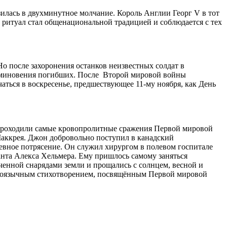
зилась в двухминутное молчание. Король Англии Георг V в тот
ритуал стал общенациональной традицией и соблюдается с тех
о после захоронения останков неизвестных солдат в
поминовения погибших. После Второй мировой войны
чаться в воскресенье, предшествующее 11-му ноября, как День
 проходили самые кровопролитные сражения Первой мировой
Маккрея. Джон добровольно поступил в канадский
евное потрясение. Он служил хирургом в полевом госпитале
анта Алекса Хельмера. Ему пришлось самому заняться
ченной снарядами земли и прощались с солнцем, весной и
глоязычным стихотворением, посвящённым Первой мировой