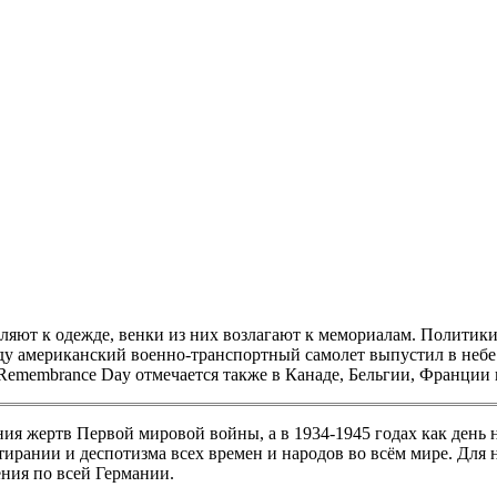
ляют к одежде, венки из них возлагают к мемориалам. Политики
оду американский военно-транспортный самолет выпустил в небе
Remembrance Day отмечается также в Канаде, Бельгии, Франци
ия жертв Первой мировой войны, а в 1934-1945 годах как день н
рании и деспотизма всех времен и народов во всём мире. Для н
ния по всей Германии.