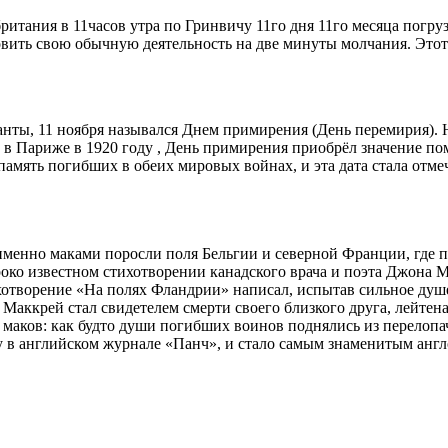
итания в 11часов утра по Гринвичу 11го дня 11го месяца погру
ить свою обычную деятельность на две минуты молчания. Этот 
нты, 11 ноября назывался Днем примирения (День перемирия). Н
е в Париже в 1920 году , День примирения приобрёл значение 
память погибших в обеих мировых войнах, и эта дата стала отме
 именно маками поросли поля Бельгии и северной Франции, где
роко известном стихотворении канадского врача и поэта Джона 
хотворение «На полях Фландрии» написал, испытав сильное душ
 Маккрей стал свидетелем смерти своего близкого друга, лейтен
маков: как будто души погибших воинов поднялись из перелопа
ду в английском журнале «Панч», и стало самым знаменитым ан