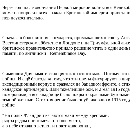
Через год после окончания Первой мировой войны вся Великобр
момент попросил всех граждан Британской империи приостанов
пор неукоснительно.
Сначала в большинстве государств, примыкавших к союзу Анта
Вестминстерском аббатстве в Лондоне и на Триумфальной арк
британское правительство приняло решение чтить в один день 
памяти, по-английски - Remembrance Day.
Символом Дня памяти стал цветок красного мака. Потому что
войны. И ещё благодаря тому, что эти цветы фигурируют в ши
экспедиционный корпус и сражался на Западном фронте, а сти
канадской артиллерии. Шли тяжелейшие бои, и 2 мая 1915 года
похоронами, а всё кладбище было покрыто красными бутонами 
земной жизнью. Стихотворение было опубликовано в 1915 го
войне:
“На полях Фландрии качаются маки между крестами,
ряд за рядом они отмечают наше место,
а в небе отважно летают и поют жаворонки,