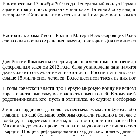
В воскресенье 17 ноября 2019 года Генеральный консул Герма
администрации по социальным вопросам Татьяна Лоскутова, 
мемориале «Синявинские высоты» и на Немецком воинском кл
Настоятель храма Иконы Божией Матери Всех скорбящих Радос
слова о важности сохранения памяти, о истории Дня поминове
Для России Компьенское перемирие не имело такого значения, 
федеральным законом 2012 года, была установлена дата памят
деле мало кто отмечает именно этот день. России нет в числе
свыше 15 миллионов человек. Более шестисот тысяч из них поги
В годы советской власти про Первую мировую войну не вспом
характеристиками саму возможность памяти о ней. К тому же 
родственниками, кто, пусть и отличился, но служил в отборны
Личная гвардия всегда являлась неотъемлемым атрибутом любо
гвардии, но ещё большие реформы ожидали гвардию в случае 
вообще, и гвардейской пехоты, в частности, приписывается Пе
Михаил Федорович провел основательную чистку личного соста
гвардии. Процесс реформирования гвардейских полков длился 