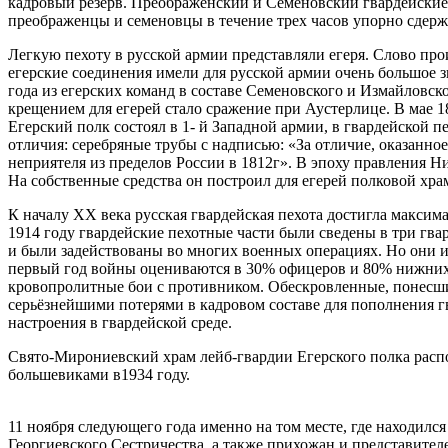
кадровый резерв. Преображенский и Семёновский гвардейские 
преображенцы и семеновцы в течение трех часов упорно сдерж
Легкую пехоту в русской армии представляли егеря. Слово прои
егерские соединения имели для русской армии очень большое з
года из егерских команд в составе Семеновского и Измайловск
крещением для егерей стало сражение при Аустерлице. В мае 18
Егерский полк состоял в 1- й Западной армии, в гвардейской 
отличия: серебряные трубы с надписью: «За отличие, оказанно
неприятеля из пределов России в 1812г». В эпоху правления Н
На собственные средства он построил для егерей полковой хр
К началу XX века русская гвардейская пехота достигла максим
1914 году гвардейские пехотные части были сведены в три гв
и были задействованы во многих военных операциях. Но они ис
первый год войны оцениваются в 30% офицеров и 80% нижних ч
кровопролитные бои с противником. Обескровленные, понесшие
серьёзнейшими потерями в кадровом составе для пополнения гв
настроения в гвардейской среде.
Свято-Мирониевский храм лейб-гвардии Егерского полка распо
большевиками в1934 году.
11 ноября следующего года именно на том месте, где находил
Георгиевского Сестричества, а также прихожан и представите