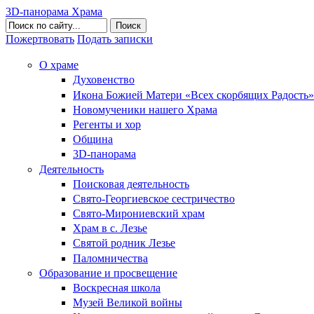
3D-панорама Храма
Поиск
Пожертвовать
Подать записки
О храме
Духовенство
Икона Божией Матери «Всех скорбящих Радость»
Новомученики нашего Храма
Регенты и хор
Община
3D-панорама
Деятельность
Поисковая деятельность
Свято-Георгиевское сестричество
Свято-Мирониевский храм
Храм в с. Лезье
Святой родник Лезье
Паломничества
Образование и просвещение
Воскресная школа
Музей Великой войны