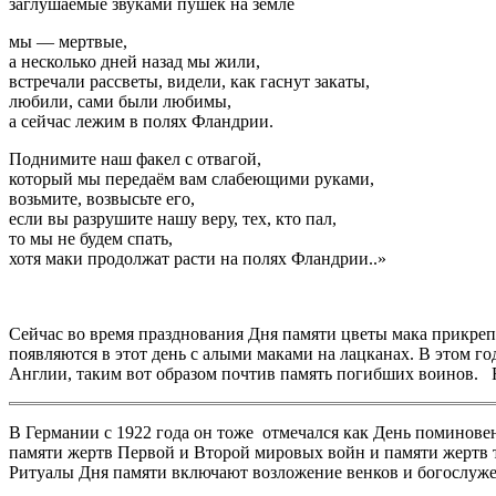
заглушаемые звуками пушек на земле
мы — мертвые,
а несколько дней назад мы жили,
встречали рассветы, видели, как гаснут закаты,
любили, сами были любимы,
а сейчас лежим в полях Фландрии.
Поднимите наш факел с отвагой,
который мы передаём вам слабеющими руками,
возьмите, возвысьте его,
если вы разрушите нашу веру, тех, кто пал,
то мы не будем спать,
хотя маки продолжат расти на полях Фландрии..»
Сейчас во время празднования Дня памяти цветы мака прикреп
появляются в этот день с алыми маками на лацканах. В этом г
Англии, таким вот образом почтив память погибших воинов. 
В Германии с 1922 года он тоже отмечался как День поминовен
памяти жертв Первой и Второй мировых войн и памяти жертв ти
Ритуалы Дня памяти включают возложение венков и богослуже