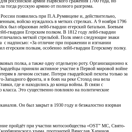
для российской армии Нарвского сражения 1700 года, но
сла тогда русскую армию от полного разгрома.
в России появились при П.А.Румянцеве и, действительно,
енным, войско нуждалось в метких стрелках. А 9 ноября 1796
ойск был образован лейб-гвардии егерский батальон. Боевым
лейб-гвардии Егерским полком. В 1812 году лейб-гвардии
 отличались меткой стрельбой. Полк имел следующие знаки
ена с надписью: «За отличие при поражении и изгнании
лил егерским полкам, особенно лейб-гвардии Егерскому полку.
елковых полка, а также одну отдельную роту. Организационно к
 Гвардейцы приняли активное участие в Первой мировой войне
терям в личном составе. Потери гвардейской пехоты только за
Западного фронта, и в боях на реке Стоход она вела
вки, где и находились до конца войны. В связи с
о класса. Это существенно повлияло на политические
каналов. Он был закрыт в 1930 году и безжалостно взорван
жение пройдёт при участии мотосообщества «OST” MC, Свято-
Скорбященского храма, протоиерей Вячеслав Харинов.