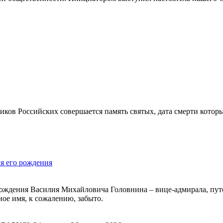
ков Российских совершается память святых, дата смерти которы
я его рождения
я рождения Василия Михайловича Головнина – вице-адмирала, пу
ное имя, к сожалению, забыто.