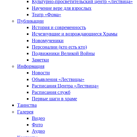
Культурно-просветительский центр «Лествица»
Научение вере для взрослых
Театр «Фома»
Публикации
История и современность
Исчезнувшие и возрождающиеся Храмы
Новомученики
Персоналии (кто есть кто)
Подвижники Великой Войны
Заметки
Информация
Новости
Объявления «Лествицы»
Расписания Центра «Лествица»
Расписания служб
Первые шаги в храме
Таинства
Галерея
Видео
Фото
Аудио