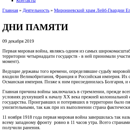
Контакты
Главная
»
Деятельность
»
Мирониевский храм Лейб-Гвардии Ег
Вы здесь
ДНИ ПАМЯТИ
09 декабря 2019
Первая мировая война, являясь одним из самых широкомасштабн
территории четырнадцати государств - в ней принимали участ
момент).
Ведущие державы того времени, определявшие судьбу мировой 
входили Великобритания, Франция и Российская империя. Их 
Османская империя. Позже к ним присоединилась Болгария, и 
Главная причина войны заключалась в стремлении, прежде всег
условиях рухнувшей к началу XX века прежней колониальной 
государства. Проигравших и потерявших в территории было пя
унизительными, так как при их выполнении страна фактическ
11 ноября 1918 года первая мировая война завершилась так 
всему западному фронту ровно в 11 часов утра. Всего страна
получили ранения.