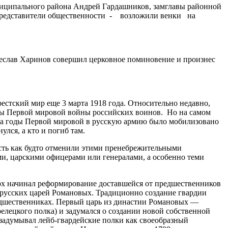
униципального района Андрей Гардашников, замглавы районной
 представители общественности - возложили венки на
чеслав Харинов совершил церковное поминовение и произнес
естский мир еще 3 марта 1918 года. Относительно недавно,
годы Первой мировой войны российских воинов. Но на самом
. За годы Первой мировой в русскую армию было мобилизовано
лся, а кто и погиб там.
есть как будто отменили этими пренебрежительными
ми, царскими офицерами или генералами, а особенно теми
арх начинал реформирование доставшейся от предшественников
 русских царей Романовых. Традиционно создание гвардии
предшественниках. Первый царь из династии Романовых —
лецкого полка) и задумался о создании новой собственной
 задумывал лейб-гвардейские полки как своеобразный