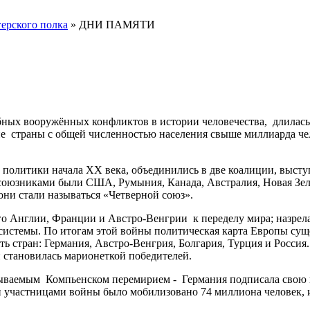
ерского полка
» ДНИ ПАМЯТИ
ых вооружённых конфликтов в истории человечества, длилась с 
ие страны с общей численностью населения свыше миллиарда чел
политики начала XX века, объединились в две коалиции, выступ
союзниками были США, Румыния, Канада, Австралия, Новая Зел
они стали называться «Четверной союз».
о Англии, Франции и Австро-Венгрии к переделу мира; назрела 
системы. По итогам этой войны политическая карта Европы сущ
ть стран: Германия, Австро-Венгрия, Болгария, Турция и Росси
и становилась марионеткой победителей.
называемым Компьенском перемирием - Германия подписала свою
ми участницами войны было мобилизовано 74 миллиона человек,