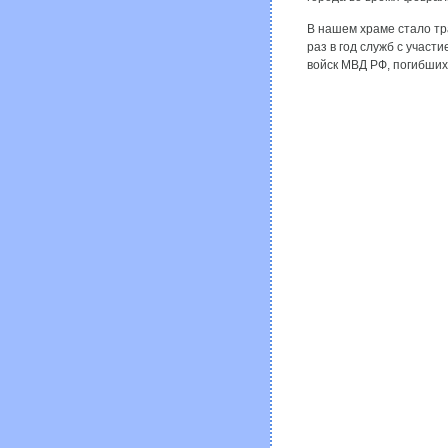
В нашем храме стало т
раз в год служб с учас
войск МВД РФ, погибших