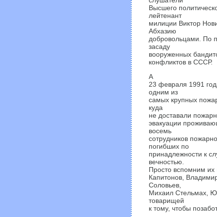
Высшего политическ
лейтенант
милиции Виктор Нови
Абхазию
добровольцами. По п
засаду
вооруженных бандит
конфликтов в СССР.
А
23 февраля 1991 год
одним из
самых крупных пожаро
куда
не доставали пожарн
эвакуации проживающ
восемь
сотрудников пожарно
погибших по
принадлежности к сл
вечностью.
Просто вспомним их 
Капитонов, Владими
Соловьев,
Михаил Стельмах, Юр
товарищей
к тому, чтобы позабо