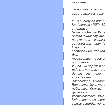
панихида.
Также о милосердии до 
сказать следующие фак
В 1902 году по ини
Клейгельса (1850–19
столицы,
было создано «Обще
оставивших службу
вольнонаемных служ
градоначальника». 
Нарвской
заставой на Ушаковс
был
торжественно залож
полицейских
чинов.
На верхнем э
рядом с читальней, 
деньги почетного
гражданина
Александра Николае
Васильева была уст
небольшая домовая
церковь в
честь святого Нико
Чудотворца со звон
сохранившейся поны