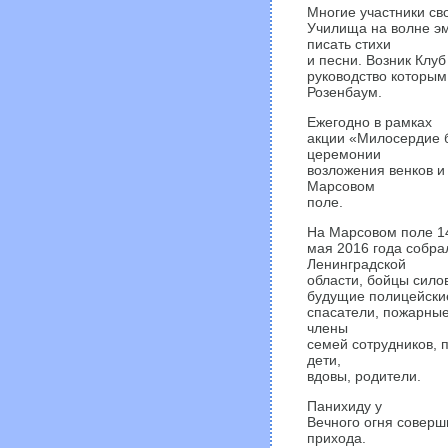
Многие участники св
Училища на волне эм
писать стихи
и песни. Возник Клу
руководство которым
Розенбаум.
Ежегодно в рамках
акции «Милосердие б
церемонии
возложения венков и
Марсовом
поле.
На Марсовом поле 1
мая 2016 года собра
Ленинградской
области, бойцы сило
будущие полицейски
спасатели, пожарные
члены
семей сотрудников, 
дети,
вдовы, родители.
Панихиду у
Вечного огня соверш
прихода.