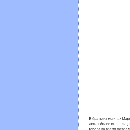
В братских могилах Мар
лежат более ста полице
города во время феврал