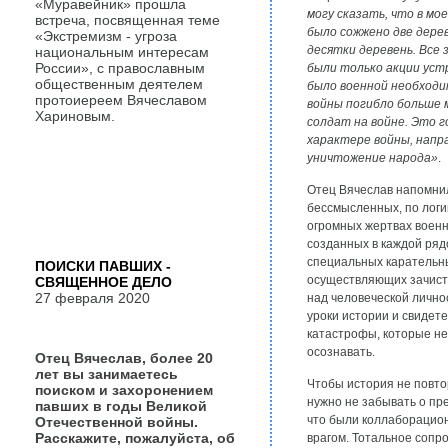
«Муравейник» прошла
могу сказать, что в мо
встреча, посвященная теме
было сожжено две дерев
«Экстремизм - угроза
десятки деревень. Все 
национальным интересам
России», с православным
были только акции уст
общественным деятелем
было военной необходи
протоиереем Вячеславом
войны погибло больше 
Хариновым.
солдат на войне. Это г
характере войны, напр
уничтожение народа»
.
Отец Вячеслав напомнил
бессмысленных, по логи
огромных жертвах военн
созданных в каждой ряд
специальных карательн
ПОИСКИ ПАВШИХ -
осуществляющих зачист
СВЯЩЕННОЕ ДЕЛО
27 февраля 2020
над человеческой лично
уроки истории и свидет
катастрофы, которые н
осознавать.
Отец Вячеслав, более 20
лет вы занимаетесь
Чтобы история не повто
поиском и захоронением
нужно не забывать о пр
павших в годы Великой
что были коллаборацион
Отечественной войны.
Расскажите, пожалуйста, об
врагом. Тотальное сопр