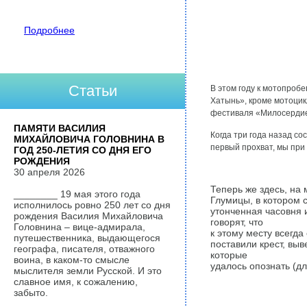
Подробнее
Статьи
В этом году к мотопробе
Хатынь», кроме мотоцик
фестиваля «Милосердие
ПАМЯТИ ВАСИЛИЯ
Когда три года назад со
МИХАЙЛОВИЧА ГОЛОВНИНА В
первый прохват, мы при
ГОД 250-ЛЕТИЯ СО ДНЯ ЕГО
РОЖДЕНИЯ
30 апреля 2026
Теперь же здесь, на 
________ 19 мая этого года
Глумицы, в котором с
исполнилось ровно 250 лет со дня
утонченная часовня
рождения Василия Михайловича
говорят, что
Головнина – вице-адмирала,
к этому месту всегда
путешественника, выдающегося
поставили крест, вы
географа, писателя, отважного
которые
воина, в каком-то смысле
удалось опознать (дл
мыслителя земли Русской. И это
славное имя, к сожалению,
забыто.