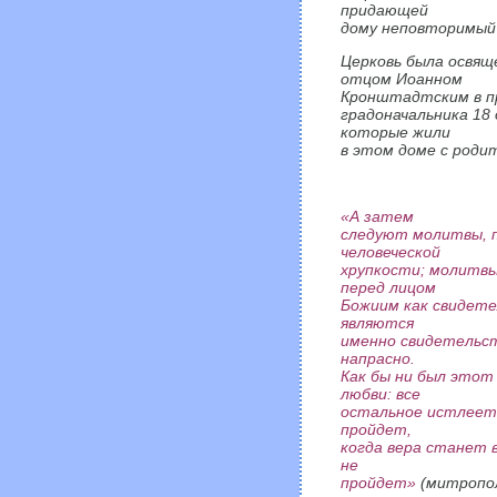
придающей
дому неповторимый 
Церковь была освящ
отцом Иоанном
Кронштадтским в п
градоначальника 18 
которые жили
в этом доме с роди
«А затем
следуют молитвы, п
человеческой
хрупкости; молитвы
перед лицом
Божиим как свидете
являются
именно свидетельст
напрасно.
Как бы ни был этот 
любви: все
остальное истлеет,
пройдет,
когда вера станет 
не
пройдет»
(митропол