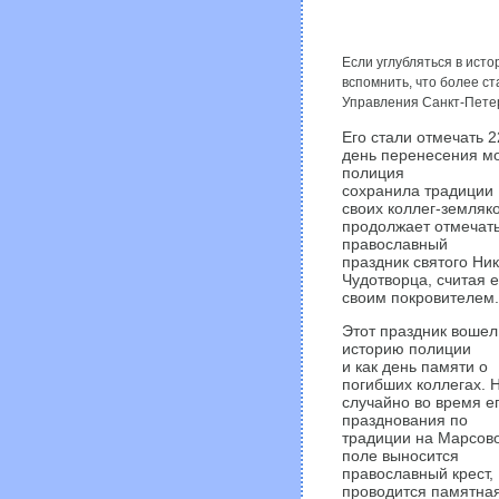
Если углубляться в ист
вспомнить, что более ст
Управления Санкт-Петер
Его стали отмечать 2
день перенесения мо
полиция
сохранила традиции
своих коллег-земляко
продолжает отмечат
православный
праздник святого Ни
Чудотворца, считая е
своим покровителем.
Этот праздник вошел
историю полиции
и как день памяти о
погибших коллегах. 
случайно во время е
празднования по
традиции на Марсов
поле выносится
православный крест,
проводится памятна