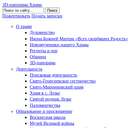
3D-панорама Храма
Поиск
Пожертвовать
Подать записки
О храме
Духовенство
Икона Божией Матери «Всех скорбящих Радость»
Новомученики нашего Храма
Регенты и хор
Община
3D-панорама
Деятельность
Поисковая деятельность
Свято-Георгиевское сестричество
Свято-Мирониевский храм
Храм в с. Лезье
Святой родник Лезье
Паломничества
Образование и просвещение
Воскресная школа
Музей Великой войны