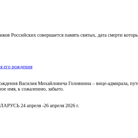
ков Российских совершается память святых, дата смерти которы
я его рождения
я рождения Василия Михайловича Головнина – вице-адмирала, пу
ное имя, к сожалению, забыто.
РУСЬ 24 апреля -26 апреля 2026 г.