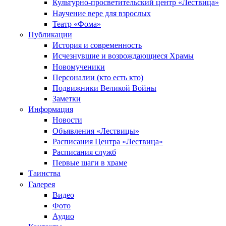
Культурно-просветительский центр «Лествица»
Научение вере для взрослых
Театр «Фома»
Публикации
История и современность
Исчезнувшие и возрождающиеся Храмы
Новомученики
Персоналии (кто есть кто)
Подвижники Великой Войны
Заметки
Информация
Новости
Объявления «Лествицы»
Расписания Центра «Лествица»
Расписания служб
Первые шаги в храме
Таинства
Галерея
Видео
Фото
Аудио