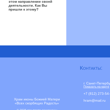
этом направлении своей
деятельности. Как Вы
пришли к этому?
Контакты:
г. Санкт-Петерб
Показать на карте
+7 (812) 273-54
Храм иконы Божией Матери
hram@mail.ru
«Всех скорбящих Радость»