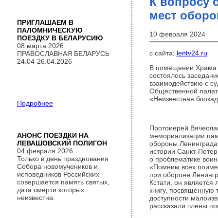
К вопросу 
мест оборо
ПРИГЛАШАЕМ В
ПАЛОМНИЧЕСКУЮ
10 февраля 2024
ПОЕЗДКУ В БЕЛАРУСИЮ
08 марта 2026
c сайта:
lentv24.ru
ПРАВОСЛАВНАЯ БЕЛАРУСЬ
24.04-26.04.2026
В помещении Храма 
состоялось заседани
взаимодействию с с
Общественной палаты
«Неизвестная блокад
Подробнее
Протоиерей Вячесла
АНОНС ПОЕЗДКИ НА
мемориализации пам
ЛЕВАШОВСКИЙ ПОЛИГОН
обороны Ленинграда 
04 февраля 2026
истории Санкт-Петер
Только в день празднования
о проблематике воин
Собора новомучеников и
«Помним всех поиме
исповедников Российских
при обороне Ленингр
совершается память святых,
Кстати, он является
дата смерти которых
книгу, посвященную 
неизвестна.
доступности малоизв
рассказали члены по