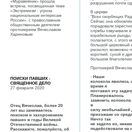
«Муравейник» прошла
разрушение почти од
встреча, посвященная теме
«Экстремизм - угроза
В церкви
национальным интересам
"Всех скорбящих Рад
России», с православным
Сейчас она обновляе
общественным деятелем
порадовали окрестно
протоиереем Вячеславом
службы озвучивали в
Хариновым.
корабельные рынды, 
полагается, с этого 
большой церковный к
расколот, возможно п
короткий, сухой и др
большом благолепии 
Протоиерей Вячеслав
-
Наши
ПОИСКИ ПАВШИХ -
колокола явились 
СВЯЩЕННОЕ ДЕЛО
время я
27 февраля 2020
поставил эту зада
Планировалось
заменить колокола 
в
Отец Вячеслав, более 20
силу необычайной д
лет вы занимаетесь
прихожане со сред
поиском и захоронением
Ничто так
павших в годы Великой
не задело их, ника
Отечественной войны.
подействовали на н
Расскажите, пожалуйста, об