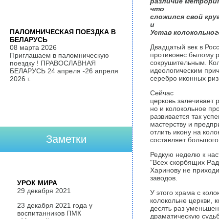
различие метрорит
что
сложился свой круг
и
ПАЛОМНИЧЕСКАЯ ПОЕЗДКА В
Устав колокольного
БЕЛАРУСЬ
Двадцатый век в Росс
08 марта 2026
противовес былому р
Приглашаем в паломническую
сокрушительным. Кол
поездку ! ПРАВОСЛАВНАЯ
идеологическим прич
БЕЛАРУСЬ 24 апреля -26 апреля
серебро иконных риз,
2026 г.
Сейчас
церковь залечивает р
но и колокольное про
развивается так успе
мастерству и предпр
отлить икону на коло
Заметки
составляет большого
Редкую неделю к на
"Всех скорбящих Рад
Харинову не приходи
заводов.
УРОК МИРА
29 декабря 2021
У этого храма с кол
колокольне церкви, 
23 декабря 2021 года у
десять раз уменьшен
воспитанников ПМК
драматическую судьбу