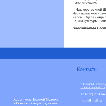
ныне живущим.
...Над крестовиной 
Чернышевского - зву
небом. Сделан еще о
нашей культуры и сл
Подготовила Свет
Контакты:
г. Санкт-Петерб
Показать на карте
+7 (812) 273-54
Храм иконы Божией Матери
hram@mail.ru
«Всех скорбящих Радость»