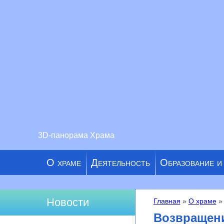
3D-панорама Храма
О храме
Деятельность
Образование и
Новости
Главная
»
О храме
» 
Вы здесь
Возвращени