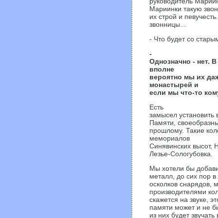
руководитель Мариин
Мариинки такую звонн
их строй и певучест
звонницы...
- Что будет со стар
-
Однозначно - нет. 
вполне
вероятно мы их да
монастырей и
если мы что-то ком
Есть
замысел установить
Памяти, своеобразны
прошлому. Такие кол
мемориалов
Синявинских высот, Н
Лезье-Сологубовка.
Мы хотели бы добави
металл, до сих пор 
осколков снарядов, 
производителями коло
скажется на звуке, э
памяти может и не б
из них будет звучат