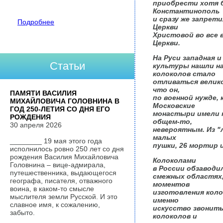
приобрести хотя б
Константинополь
и сразу же запрет
Подробнее
Церкви
Христовой во все 
Церкви.
На Руси западная 
Статьи
культуры нашли на
колоколов стало
отливаться велико
что он,
ПАМЯТИ ВАСИЛИЯ
по военной нужде, 
МИХАЙЛОВИЧА ГОЛОВНИНА В
Московские
ГОД 250-ЛЕТИЯ СО ДНЯ ЕГО
монастыри имели т
РОЖДЕНИЯ
общем-то,
30 апреля 2026
невероятным. Из "
малых
________ 19 мая этого года
пушки, 26 мортир и
исполнилось ровно 250 лет со дня
рождения Василия Михайловича
Колоколами
Головнина – вице-адмирала,
в России обзаводи
путешественника, выдающегося
смежных областях,
географа, писателя, отважного
моментов
воина, в каком-то смысле
изготовления коло
мыслителя земли Русской. И это
именно
славное имя, к сожалению,
искусство звонит
забыто.
колоколов и