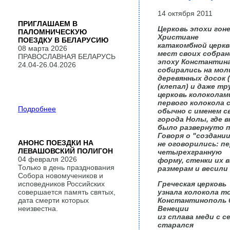
14 октября 2011
ПРИГЛАШАЕМ В
Церковь эпохи гоне
ПАЛОМНИЧЕСКУЮ
Христиане
ПОЕЗДКУ В БЕЛАРУСИЮ
катакомбной церкв
08 марта 2026
мест своих собран
ПРАВОСЛАВНАЯ БЕЛАРУСЬ
эпоху Константина
24.04-26.04.2026
собирались на мол
деревянных досок 
(клепал) и даже тр
церковь колоколами
первого колокола
Подробнее
обычно с именем с
города Нолы, где 
было развернуто п
Говоря о "создани
АНОНС ПОЕЗДКИ НА
не оговорились: п
ЛЕВАШОВСКИЙ ПОЛИГОН
четырехгранную
04 февраля 2026
форму, стенки их 
Только в день празднования
размерам и весили 
Собора новомучеников и
исповедников Российских
Греческая церковь
совершается память святых,
узнала колокола то
дата смерти которых
Константинополь 
неизвестна.
Венеции
из сплава меди с с
старался