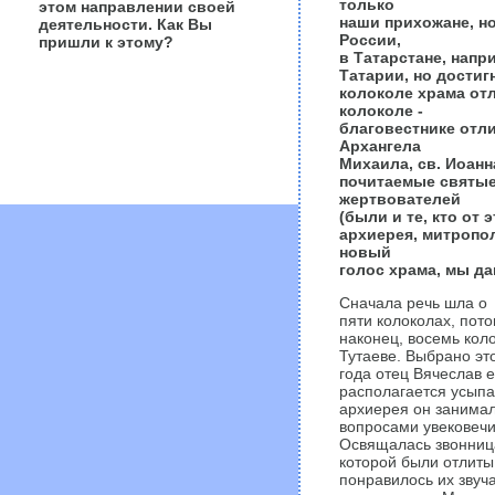
только
этом направлении своей
наши прихожане, но
деятельности. Как Вы
России,
пришли к этому?
в Татарстане, напр
Татарии, но достигн
колоколе храма от
колоколе -
благовестнике отл
Архангела
Михаила, св. Иоанн
почитаемые святые,
жертвователей
(были и те, кто от 
архиерея, митропо
новый
голос храма, мы да
Сначала речь шла о
пяти колоколах, пото
наконец, восемь коло
Тутаеве. Выбрано эт
года отец Вячеслав е
располагается усып
архиерея он занима
вопросами увековечи
Освящалась звонница
которой были отлиты 
понравилось их звуч