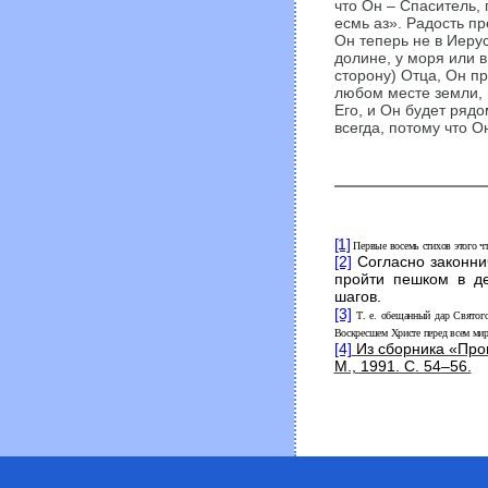
что Он – Спаситель,
есмь аз». Радость пр
Он теперь не в Иерус
долине, у моря или в
сторону) Отца, Он пр
любом месте земли, 
Его, и Он будет рядо
всегда, потому что О
[1]
Первые восемь стихов этого ч
[2]
Согласно законни
пройти пешком в д
шагов.
[3]
Т
. е. обещанный дар Святого
Воскресшем Христе перед всем ми
[4]
Из сборника «Про
М., 1991. С. 54–56.