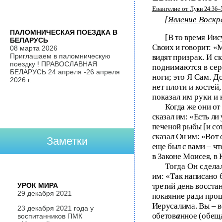
Евангелие от
Луки 24:36–
[Явление Воскр
ПАЛОМНИЧЕСКАЯ ПОЕЗДКА В
[
В то время Иис
БЕЛАРУСЬ
Своих и говорит: «М
08 марта 2026
Приглашаем в паломническую
видят
призрак. И с
поездку ! ПРАВОСЛАВНАЯ
поднимаются в сер
БЕЛАРУСЬ 24 апреля -26 апреля
ноги; это Я Сам. Д
2026 г.
нет плоти и костей
показал им руки и 
Когда же они от
сказал им: «Есть ли
печеной рыбы [и сото
сказал Он им: «Вот 
Заметки
еще был с вами – ч
в Законе Моисея, в
Тогда Он сдел
им: «Так написано 
УРОК МИРА
третий день восстан
29 декабря 2021
покаяние ради прощ
Иерусалима. Вы – в
23 декабря 2021 года у
обетов
а
нное (обещ
воспитанников ПМК