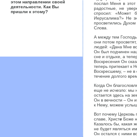
этом направлении своей
послал Меня в этот 
деятельности. Как Вы
радостные, не увер
пришли к этому?
спросил: «Может б
Иерусалима?» Не зн
просветились Духом
Слова.
А между тем Господь 
они потом просветят,
людей: «Дана Мне вся
Он был подчинен наш
сне и отдыхе, а теп
Воскресения Он сказ
теперь притекает к 
Воскресшему, – не в о
течение долгого врем
Когда Он благословля
еще не исчезло: мы 
остается здесь на зе
Он в вечности – Он 
к Нему, можем услыша
Вот почему Церковь 
славе, Христ
е
Боже н
Казалось бы, какая ж
не будет являться и
Он остался с ними во