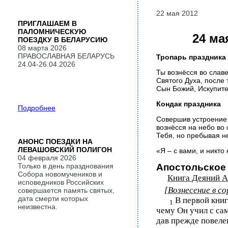
22 мая 2012
ПРИГЛАШАЕМ В
ПАЛОМНИЧЕСКУЮ
24 ма
ПОЕЗДКУ В БЕЛАРУСИЮ
08 марта 2026
ПРАВОСЛАВНАЯ БЕЛАРУСЬ
Тропарь праздника
24.04-26.04.2026
Ты вознёсся во слав
Святого Духа,
после 
Сын Божий,
Искупите
Кондак праздника
Подробнее
Совершив устроение 
вознёсся на небо во
Тебя, но пребывая н
АНОНС ПОЕЗДКИ НА
ЛЕВАШОВСКИЙ ПОЛИГОН
«Я – с вами, и никто
04 февраля 2026
Только в день празднования
Апостольское
Собора новомучеников и
Книга Деяний А
исповедников Российских
[Вознесение в с
совершается память святых,
дата смерти которых
В первой книг
1
неизвестна.
чему Он учил с са
дав прежде повеле