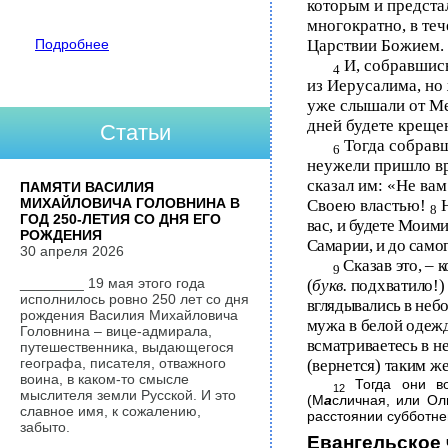
которым и предста
многократно, в теч
Подробнее
Царствии Божием.
И, собравшись
4
из Иерусалима, но
уже слышали от М
дней будете креще
Статьи
Тогда собравш
6
неужели пришло вр
сказал им: «Не вам
ПАМЯТИ ВАСИЛИЯ
МИХАЙЛОВИЧА ГОЛОВНИНА В
Своею властью!
Н
8
ГОД 250-ЛЕТИЯ СО ДНЯ ЕГО
вас, и будете Моим
РОЖДЕНИЯ
Самарии, и до самог
30 апреля 2026
Сказав это, – 
9
________ 19 мая этого года
(
букв.
подхватило!) 
исполнилось ровно 250 лет со дня
вглядывались в небо
рождения Василия Михайловича
мужа в белой одеж
Головнина – вице-адмирала,
всматриваетесь в не
путешественника, выдающегося
географа, писателя, отважного
(вернется) таким ж
воина, в каком-то смысле
Тогда они во
12
мыслителя земли Русской. И это
(М
а
сличная, или Ол
славное имя, к сожалению,
расстоянии субботнег
забыто.
Евангельское 