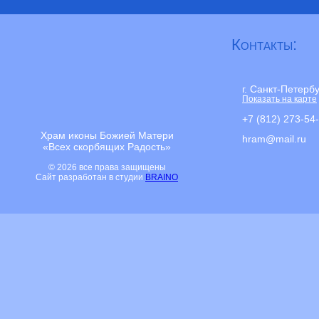
Контакты:
г. Санкт-Петерб
Показать на карте
+7 (812) 273-54
Храм иконы Божией Матери
hram@mail.ru
«Всех скорбящих Радость»
© 2026 все права защищены
Сайт разработан в студии
BRAINO