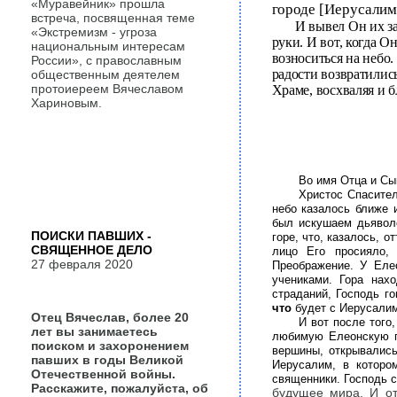
«Муравейник» прошла
городе
[Иерусалиме
встреча, посвященная теме
И вывел Он их за
«Экстремизм - угроза
руки. И вот, когда О
национальным интересам
возноситься на небо
России», с православным
радости возвратилис
общественным деятелем
протоиереем Вячеславом
Храме, восхваляя и б
Хариновым.
Во имя Отца и Сы
Христос Спасител
небо казалось ближе 
был искушаем дьяволо
ПОИСКИ ПАВШИХ -
горе, что, казалось, о
СВЯЩЕННОЕ ДЕЛО
лицо Его просияло
27 февраля 2020
Преображение. У Еле
учениками. Гора нах
страданий, Господь г
что
будет с Иерусали
Отец Вячеслав, более 20
И вот после того
лет вы занимаетесь
любимую Елеонскую го
поиском и захоронением
вершины, открывались
павших в годы Великой
Иерусалим, в которо
Отечественной войны.
священники. Господь с
Расскажите, пожалуйста, об
будущее мира. И от