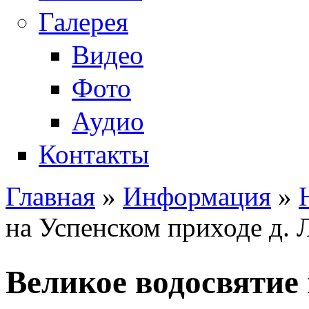
Галерея
Видео
Фото
Аудио
Контакты
Главная
»
Информация
»
Вы здесь
на Успенском приходе д. 
Великое водосвятие 