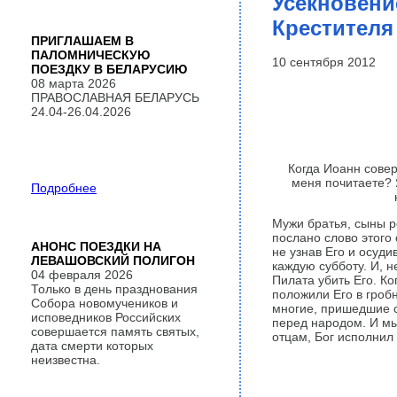
Усекновени
Крестителя
ПРИГЛАШАЕМ В
ПАЛОМНИЧЕСКУЮ
10 сентября 2012
ПОЕЗДКУ В БЕЛАРУСИЮ
08 марта 2026
ПРАВОСЛАВНАЯ БЕЛАРУСЬ
24.04-26.04.2026
Когда Иоанн совер
меня почитаете? Я
Подробнее
Мужи братья, сыны р
послано слово этого
АНОНС ПОЕЗДКИ НА
не узнав Его и осуд
ЛЕВАШОВСКИЙ ПОЛИГОН
каждую субботу. И, н
04 февраля 2026
Пилата убить Его. Ко
Только в день празднования
положили Его в гробн
Собора новомучеников и
многие, пришедшие с
исповедников Российских
перед народом. И мы
совершается память святых,
отцам, Бог исполнил 
дата смерти которых
неизвестна.