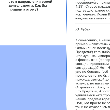
этом направлении своей
неоспоримого принци
деятельности. Как Вы
4:19). Сурово наказа
пришли к этому?
подтвердил ранее ск
исключения. Иоанн Кр
«недипломатичен» п
Ю. Рубан
К сожалению, в наше
пример – святитель 
Обличили ли послед
Предтечи!) кого-либ
«гламурных» императ
с фавориткой (фавор
санкционированным 
самодержца)? Нет! Н
уже не боялись (всё-
престолов точно бы 
присуща светской д
успехов, но никак н
Откровении. Вряд ли
Его Предтечи, Апост
удивляемся катастро
нашим предкам гора
Ноя, Бог просто не з
так и не отказались