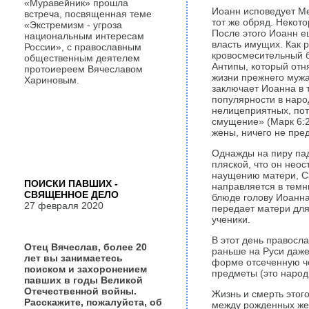
«Муравейник» прошла
Иоанн исповедует М
встреча, посвященная теме
тот же обряд. Некото
«Экстремизм - угроза
После этого Иоанн е
национальным интересам
власть имущих. Как 
России», с православным
кровосмесительный 
общественным деятелем
Антипы, который отн
протоиереем Вячеславом
жизни прежнего мужа
Хариновым.
заключает Иоанна в т
популярности в наро
нелицеприятных, пот
смущение» (Марк 6:2
жены, ничего не пред
Однажды на пиру пад
пляской, что он нео
наущению матери, Са
ПОИСКИ ПАВШИХ -
направляется в темн
СВЯЩЕННОЕ ДЕЛО
блюде голову Иоанна
27 февраля 2020
передает матери для
ученики.
В этот день правосл
Отец Вячеслав, более 20
раньше на Руси даж
лет вы занимаетесь
форме отсеченную че
поиском и захоронением
предметы (это народ
павших в годы Великой
Отечественной войны.
Жизнь и смерть этог
Расскажите, пожалуйста, об
между рожденных жен