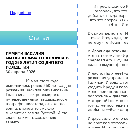
И прослышал об Ии
говорили, что эт
Подробнее
действуют чудотворны
что это пророк, как
«Это – Иоа
В самом деле, этот И
Статьи
– из-за Иродиады, ж
потому что Иоанн го
А Иродиада затаила 
ПАМЯТИ ВАСИЛИЯ
могла, потому что Ир
МИХАЙЛОВИЧА ГОЛОВНИНА В
сберегал его. Слушая
ГОД 250-ЛЕТИЯ СО ДНЯ ЕГО
сильно смущен), но в
РОЖДЕНИЯ
30 апреля 2026
И настал [для нее] у
рождения устроил пи
________ 19 мая этого года
Галилеи. И вошла то
исполнилось ровно 250 лет со дня
угодить Ироду и возл
рождения Василия Михайловича
меня, чего пожелаешь
Головнина – вице-адмирала,
попросила – дам тебе
путешественника, выдающегося
матери: «Чего мне пр
географа, писателя, отважного
тотчас же поспешив 
воина, в каком-то смысле
чтобы ты сейчас же 
мыслителя земли Русской. И это
славное имя, к сожалению,
И царь сильно опечал
забыто.
не пожелал отказать 
голову. И тот пошел,