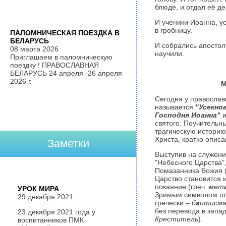
блюде, и отдал её де
И ученики Иоанна, ус
в гробницу.
ПАЛОМНИЧЕСКАЯ ПОЕЗДКА В
БЕЛАРУСЬ
И собрались апостолы
08 марта 2026
научили.
Приглашаем в паломническую
поездку ! ПРАВОСЛАВНАЯ
БЕЛАРУСЬ 24 апреля -26 апреля
2026 г.
М
Сегодня у православ
называется
"Усекно
Господня Иоанна"
и
святого. Поучительн
трагическую историю
Христа, кратко описа
Заметки
Выступив на служение
"Небесного Царства"
Помазанника Божия 
Царство становится 
покаяние (греч.
мет
УРОК МИРА
Зримым символом пок
29 декабря 2021
гречески –
б
а
птисм
без перевода в запа
23 декабря 2021 года у
Креститель
).
воспитанников ПМК