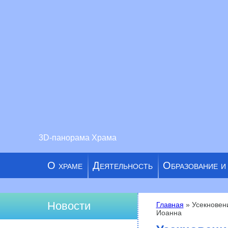
3D-панорама Храма
О храме
Деятельность
Образование и
Новости
Главная
» Усекновени
Иоанна
Вы здесь