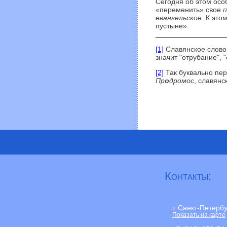
Сегодня об этом осо
«переменить» свое
п
евангельское
. К эт
пустыне».
[1]
Славянское слов
значит "отрубание", 
[2]
Так буквально пер
Пр
о
дромос
, славянс
Контакты:
г. Санкт-Петерб
Показать на карте