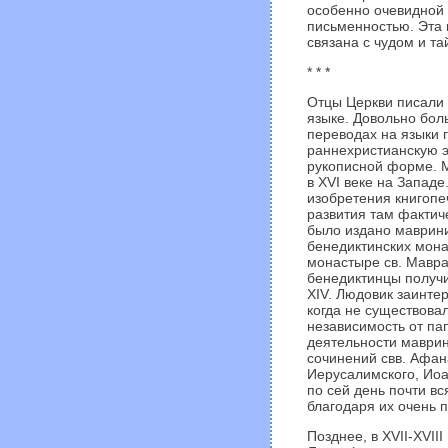
особенно очевидной 
письменностью. Эта 
связана с чудом и т
* * *
Отцы Церкви писали 
языке. Довольно бол
переводах на языки г
раннехристианскую э
рукописной форме. М
в XVI веке на Западе
изобретения книгопе
развития там фактич
было издано маврини
бенедиктинских мона
монастыре св. Мавра,
бенедиктинцы получи
XIV. Людовик заинтер
когда не существова
независимость от пап
деятельности маври
сочинений свв. Афан
Иерусалимского, Иоа
по сей день почти в
благодаря их очень 
Позднее, в XVII-XVIII