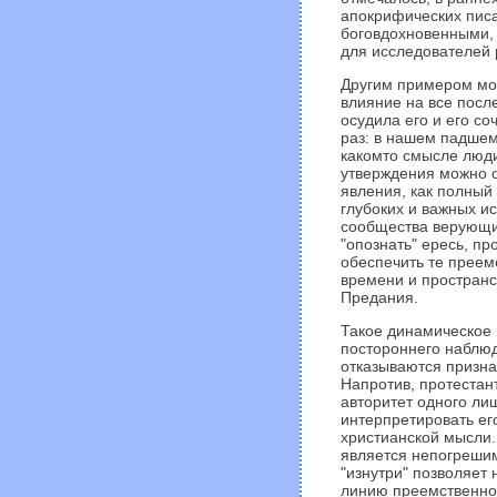
апокрифических писа
боговдохновенными, 
для исследователей р
Другим примером мож
влияние на все посл
осудила его и его с
раз: в нашем падшем
какомто смысле люди
утверждения можно от
явления, как полный
глубоких и важных ис
сообщества верующи
"опознать" ересь, п
обеспечить те преем
времени и пространс
Предания.
Такое динамическое 
постороннего наблюд
отказываются призна
Напротив, протестан
авторитет одного лиш
интерпретировать ег
христианской мысли.
является непогрешим
"изнутри" позволяет
линию преемственнос