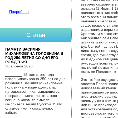
этой роли самим Госп
вверено сохранить в 
осязали (1 Иоан. 1:1
Подробнее
описанных в них соб
этого времени память
человека к человеку,
существовало в памя
выражением веры хр
Статьи
Христом, и можно ска
Как обещал сам Спас
истинным источником
Дух Святой научает Е
ПАМЯТИ ВАСИЛИЯ
лица живут не в ваку
МИХАЙЛОВИЧА ГОЛОВНИНА В
среда, где существу
ГОД 250-ЛЕТИЯ СО ДНЯ ЕГО
но и единое священн
РОЖДЕНИЯ
руководит всем телом
30 апреля 2026
полнотой познания и
стать ее Преданием.
________ 19 мая этого года
исполнилось ровно 250 лет со дня
Этот отбор осуществл
рождения Василия Михайловича
апостол Павел напис
Головнина – вице-адмирала,
новозаветный канон.
путешественника, выдающегося
приписываемое апост
географа, писателя, отважного
гностические еванг
воина, в каком-то смысле
почему уже в самые 
мыслителя земли Русской. И это
или иные произведен
славное имя, к сожалению,
для установления по
забыто.
достоверности того и
оказалось, что подбо