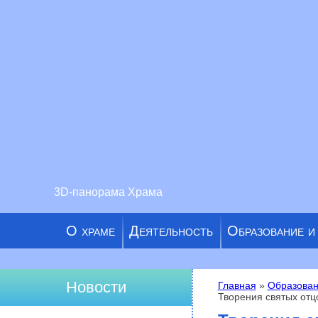
3D-панорама Храма
О храме
Деятельность
Образование и
Новости
Главная
»
Образован
Творения святых отц
Вы здесь