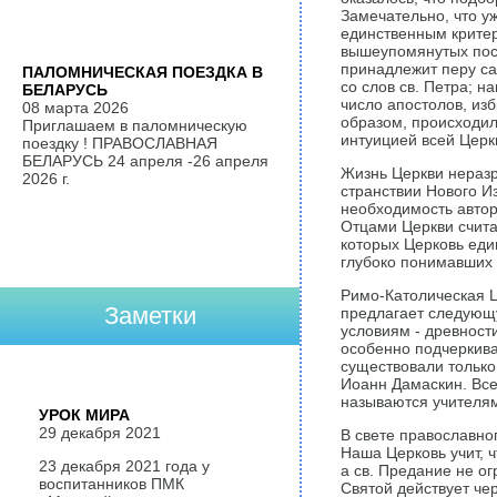
Замечательно, что уж
единственным критер
вышеупомянутых посл
принадлежит перу са
ПАЛОМНИЧЕСКАЯ ПОЕЗДКА В
со слов св. Петра; н
БЕЛАРУСЬ
число апостолов, из
08 марта 2026
образом, происходил
Приглашаем в паломническую
интуицией всей Церк
поездку ! ПРАВОСЛАВНАЯ
БЕЛАРУСЬ 24 апреля -26 апреля
Жизнь Церкви неразр
2026 г.
странствии Нового И
необходимость автор
Отцами Церкви считаю
которых Церковь еди
глубоко понимавших 
Римо-Католическая Ц
Заметки
предлагает следующу
условиям - древност
особенно подчеркива
существовали только 
Иоанн Дамаскин. Все
называются учителям
УРОК МИРА
29 декабря 2021
В свете православно
Наша Церковь учит, 
23 декабря 2021 года у
а св. Предание не о
воспитанников ПМК
Святой действует чер