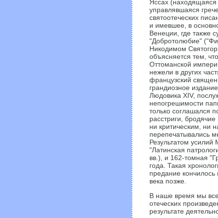
Яссах (находящаяся 
управлявшаяся грече
святоотеческих пис
и имевшее, в основн
Венеции, где также 
"Добротолюбие" ("Фи
Никодимом Святогорц
объясняется тем, чт
Оттоманской империи
нежели в других част
французский священн
грандиозное издание 
Людовика XIV, послу
непогрешимости папы
только соглашался по
расстриги, бродячие
ни критическим, ни 
перепечатывались м
Результатом усилий 
"Латинская патрологи
вв.), и 162-томная 
года. Такая хроноло
предание кончилось в
века позже.
В наше время мы вс
отеческих произведе
результате деятельн