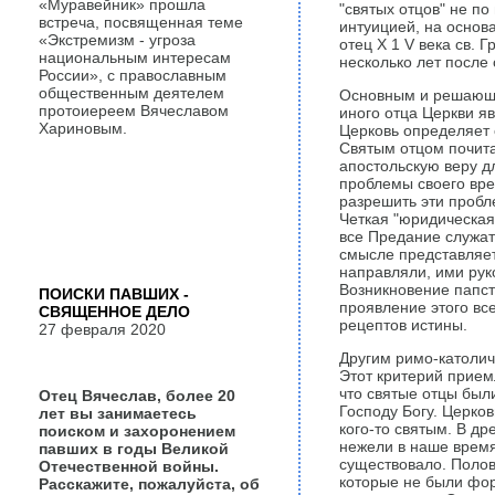
«Муравейник» прошла
"святых отцов" не по
встреча, посвященная теме
интуицией, на основ
«Экстремизм - угроза
отец Х 1 V века св.
национальным интересам
несколько лет после 
России», с православным
общественным деятелем
Основным и решающи
протоиереем Вячеславом
иного отца Церкви яв
Хариновым.
Церковь определяет с
Святым отцом почитае
апостольскую веру д
проблемы своего вре
разрешить эти пробл
Четкая "юридическая
все Предание служат
смысле представляет
направляли, ими руко
Возникновение папст
ПОИСКИ ПАВШИХ -
проявление этого вс
СВЯЩЕННОЕ ДЕЛО
рецептов истины.
27 февраля 2020
Другим римо-католич
Этот критерий приемл
что святые отцы был
Отец Вячеслав, более 20
Господу Богу. Церко
лет вы занимаетесь
кого-то святым. В др
поиском и захоронением
нежели в наше время
павших в годы Великой
существовало. Полов
Отечественной войны.
которые не были фор
Расскажите, пожалуйста, об