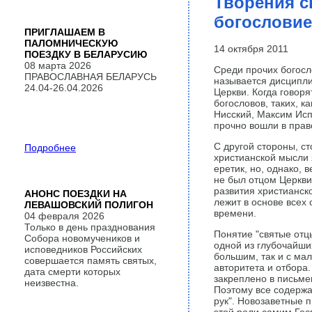
Творения с
богословие
ПРИГЛАШАЕМ В
ПАЛОМНИЧЕСКУЮ
14 октября 2011
ПОЕЗДКУ В БЕЛАРУСИЮ
08 марта 2026
Среди прочих богосл
ПРАВОСЛАВНАЯ БЕЛАРУСЬ
называется дисципли
24.04-26.04.2026
Церкви. Когда говоря
богословов, таких, к
Нисский, Максим Исп
прочно вошли в прав
С другой стороны, с
Подробнее
христианской мысли 
еретик, но, однако, 
не был отцом Церкви,
развития христианско
АНОНС ПОЕЗДКИ НА
лежит в основе всех
ЛЕВАШОВСКИЙ ПОЛИГОН
времени.
04 февраля 2026
Только в день празднования
Понятие "святые отц
Собора новомучеников и
одной из глубочайши
исповедников Российских
большим, так и с мал
совершается память святых,
авторитета и отбора.
дата смерти которых
закреплено в письме
неизвестна.
Поэтому все содержа
рук". Новозаветные п