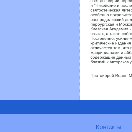
свет две серии перев
и "Никейские и после
святоотеческая лите
особенно покровител
распределивший дел
пербургская и Моско
Киевская Академия -
языках, а также соб
Постепенно, усилиям
критические издания 
отличается тем, что 
мавринианами и абба
содержащие данный п
близкий к авторскому
Протоиерей Иоанн 
Контакты: