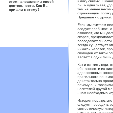
к лику святых. Окон
этом направлении своей
лишь одна знает, уд
деятельности. Как Вы
тем не менее несом
пришли к этому?
отражающим логику 
Предание - с другой.
Если мы считаем пис
следует пребывать с
означает, что мы дол
скорее, предполагает
последовательности 
всегда существует оп
никакой человек, про
свободен от такой оп
является один лишь д
Как и всякие люди, о
обстановке, и их пи
адресованные конкре
правильного пониман
действительно проник
почему они говорили 
носителей другой мен
- нам необходимо из
История неразрывно 
следует проводить р
святоотеческую литер
отмечалось, в ранне