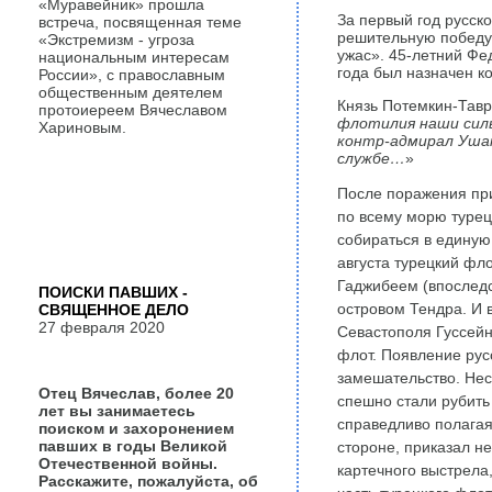
«Муравейник» прошла
За первый год русск
встреча, посвященная теме
решительную победу,
«Экстремизм - угроза
ужас». 45-летний Фе
национальным интересам
года был назначен 
России», с православным
общественным деятелем
Князь Потемкин-Тавр
протоиереем Вячеславом
флотилия наши силь
Хариновым.
контр-адмирал Ушак
службе…
»
После поражения пр
по всему морю турец
собираться в единую
августа турецкий фл
Гаджибеем (впоследс
ПОИСКИ ПАВШИХ -
островом Тендра. И 
СВЯЩЕННОЕ ДЕЛО
27 февраля 2020
Севастополя Гуссей
флот. Появление рус
замешательство. Нес
Отец Вячеслав, более 20
спешно стали рубить 
лет вы занимаетесь
справедливо полагая
поиском и захоронением
павших в годы Великой
стороне, приказал не
Отечественной войны.
картечного выстрела
Расскажите, пожалуйста, об