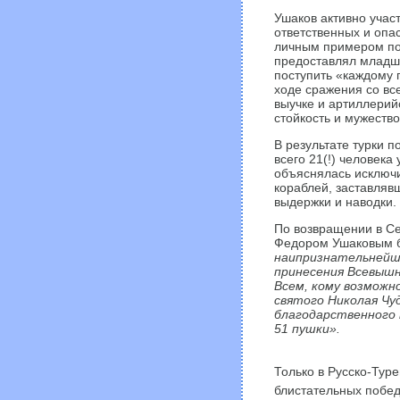
Ушаков активно учас
ответственных и опа
личным примером по
предоставлял младш
поступить «каждому 
ходе сражения со вс
выучке и артиллерийс
стойкость и мужеств
В результате турки 
всего 21(!) человек
объяснялась исключи
кораблей, заставляв
выдержки и наводки.
По возвращении в С
Федором Ушаковым б
наипризнательнейш
принесения Всевышн
Всем, кому возможно
святого Николая Чуд
благодарственного 
51 пушки».
Только в Русско-Ту
блистательных побед