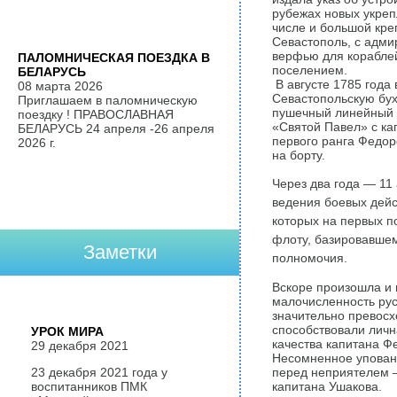
рубежах новых укреп
числе и большой кре
Севастополь, с адми
верфью для кораблей
ПАЛОМНИЧЕСКАЯ ПОЕЗДКА В
поселением.
БЕЛАРУСЬ
В августе 1785 года 
08 марта 2026
Севастопольскую бух
Приглашаем в паломническую
пушечный линейный 
поездку ! ПРАВОСЛАВНАЯ
«Святой Павел» с ка
БЕЛАРУСЬ 24 апреля -26 апреля
первого ранга Федо
2026 г.
на борту.
Через два года — 11
ведения боевых дейс
которых на первых п
флоту, базировавшем
Заметки
полномочия.
Вскоре произошла и 
малочисленность рус
значительно превосх
способствовали личн
УРОК МИРА
качества капитана Ф
29 декабря 2021
Несомненное уповани
23 декабря 2021 года у
перед неприятелем 
воспитанников ПМК
капитана Ушакова.