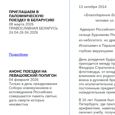
13 октября 2014
ПРИГЛАШАЕМ В
«Благодарение Бо
ПАЛОМНИЧЕСКУЮ
ПОЕЗДКУ В БЕЛАРУСИЮ
человек из
08 марта 2026
ПРАВОСЛАВНАЯ БЕЛАРУСЬ
Адмирал Российског
24.04-26.04.2026
сельце Бурнаково Ро
из небогатого, но др
Игнатьевич и Параск
глубоко верующими.
Подробнее
День рождения будущ
приходится между пр
Феодора Стратилата 
АНОНС ПОЕЗДКИ НА
флотоводца, от млад
ЛЕВАШОВСКИЙ ПОЛИГОН
влиянием его родног
04 февраля 2026
воина в духовной бра
Только в день празднования
это исключительное 
Собора новомучеников и
постоянным предмето
исповедников Российских
назидательным прим
совершается память святых,
В 16 лет Ушаков был 
дата смерти которых
Петербурге, где прил
неизвестна.
арифметике, навигац
окончил учебу, полу