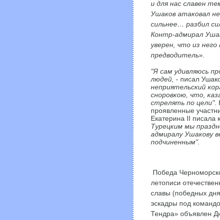
и для нас славен т
Ушаков атаковал не
сильнее… разбил си
Контр-адмирал Уша
уверен, что из него
предводитель
».
"Я сам удивляюсь п
людей,
- писал Ушак
неприятельский кор
сноровкою, что, каз
стрелять по цели"
.
проявленные участни
Екатерина II писала
Турецким мы праздно
адмиралу Ушакову в
подчиненным".
Победа Черноморско
летописи отечествен
славы (победных днях
эскадры под командо
Тендра» объявлен Дн