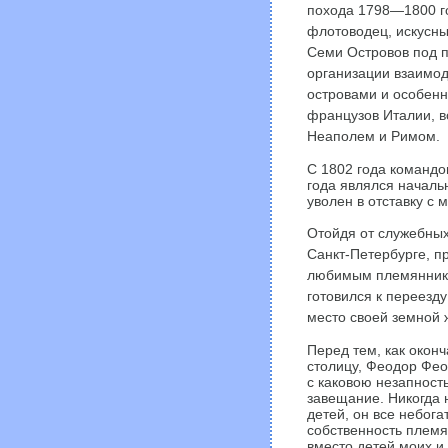
похода 1798—1800 го
флотоводец, искусны
Семи Островов под п
организации взаимо
островами и особенн
французов Италии, в
Неаполем и Римом.
С 1802 года командо
года являлся началь
уволен в отставку с 
Отойдя от служебных
Санкт-Петербурге, п
любимым племянника
готовился к переезд
место своей земной 
Перед тем, как оконч
столицу, Феодор Фео
с каковою незапност
завещание. Никогда 
детей, он все небог
собственность племя
вместо детей моих и 