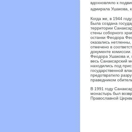
вдохновляло к подви
адмирала Ушакова, к
Когда же, в 1944 год
Была создана госуда
территории Санаксар
стены соборного хр
останки Феодора Фе
оказались нетленны,
отмечено в соответ
документе комиссии.
Феодора Ушакова и, 
весь Санаксарский м
находились под при
государственной влас
предотвратило разр
праведником обител
В 1991 году Санакса
монастырь был возв
Православной Церкв