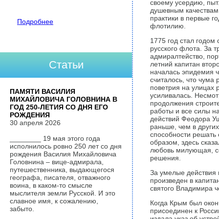
своему усердию, пыт
душевным качествам
практики в первые го
Подробнее
флотилию.
1775 год стал годом
русского флота. За т
адмиралтейство, порт
Статьи
летний капитан второ
началась эпидемия ч
считалось, что чума 
поветрия на улицах 
ПАМЯТИ ВАСИЛИЯ
усиливалась. Несмот
МИХАЙЛОВИЧА ГОЛОВНИНА В
продолжения строите
ГОД 250-ЛЕТИЯ СО ДНЯ ЕГО
работы и все силы на
РОЖДЕНИЯ
действий Феодора Уш
30 апреля 2026
раньше, чем в других
способности решать 
________ 19 мая этого года
образом, здесь сказ
исполнилось ровно 250 лет со дня
любовь милующая, с
рождения Василия Михайловича
решения.
Головнина – вице-адмирала,
путешественника, выдающегося
За умелые действия 
географа, писателя, отважного
произведен в капита
воина, в каком-то смысле
святого Владимира ч
мыслителя земли Русской. И это
славное имя, к сожалению,
Когда Крым был окон
забыто.
присоединен к России
издала указ об устр