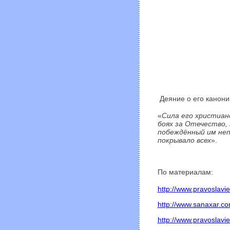
Деяние о его канони
«
Сила его христиан
боях за Отечество, 
побеждённый им не
покрывало всех
».
По материалам:
http://www.pravoslav
http://www.sanaxar.c
http://www.pravoslavi