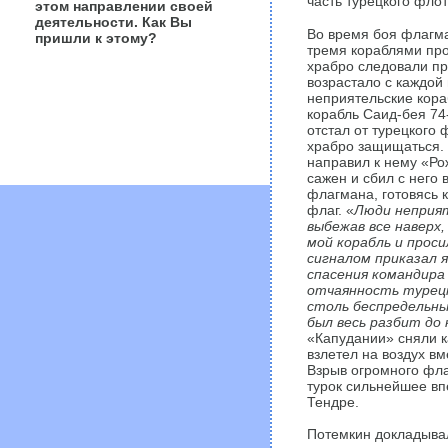
часть турецкого флот
этом направлении своей
деятельности. Как Вы
Во время боя флагма
пришли к этому?
тремя кораблями прот
храбро следовали пр
возрастало с каждой
неприятельские кора
корабль Саид-бея 74
отстал от турецкого 
храбро защищаться. 
направил к нему «Ро
сажен и сбил с него 
флагмана, готовясь 
флаг. «
Люди неприят
выбежав все наверх, 
мой корабль и проси
сигналом приказал 
спасения командира 
отчаянность турецк
столь беспредельны,
был весь разбит до
«Капудании» сняли к
взлетел на воздух вм
Взрыв огромного фла
турок сильнейшее вп
Тендре.
Потемкин докладывал