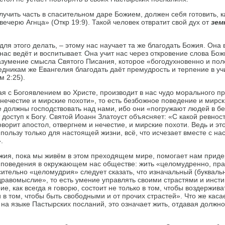
олучить часть в спасительном даре Божием, должен себя готовить, к
ечерю Агнца» (Откр 19:9). Такой человек отвратит свой дух от
зем
ля этого делать, – этому нас научает та же благодать Божия. Она 
нас ведёт и воспитывает. Она учит нас через откровение слова Бож
азумение смысла Святого Писания, которое «богодухновенно и пол
едникам же Евангелия благодать даёт премудрость и терпение в уч
м 2:25).
я с Богоявлением во Христе, производит в нас чудо морального п
«нечестие и мирские похоти», то есть безбожное поведение и мирс
е должны господствовать над нами, ибо они «погружают людей в бе
 доступ к Богу. Святой Иоанн Златоуст объясняет: «С какой ревнос
говорит апостол, отвергнем и нечестие, и мирские похоти. Ведь и э
 пользу только для настоящей жизни, всё, что исчезает вместе с н
.
ожия, пока мы живём в этом преходящем мире, помогает нам приде
поведения в окружающем нас обществе: жить «целомудренно, пра
сительно «целомудрия» следует сказать, что изначальный (букваль
дравомыслие», то есть умение управлять своими страстями и инсти
е, как всегда я говорю, состоит не только в том, чтобы воздержива
 в том, чтобы быть свободными и от прочих страстей». Что же кас
 на языке Пастырских посланий, это означает жить, отдавая должно