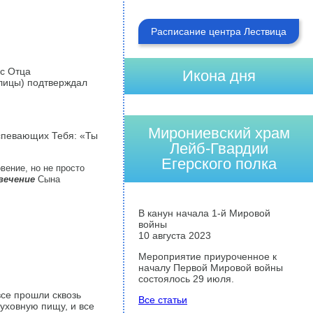
Расписание центра Лествица
ос Отца
Икона дня
рлицы) подтверждал
Мирониевский храм
певающих Тебя: «Ты
Лейб-Гвардии
Егерского полка
вение, но не просто
вечение
Сына
В канун начала 1-й Мировой
войны
10 августа 2023
Мероприятие приуроченное к
началу Первой Мировой войны
состоялось 29 июля.
все прошли сквозь
Все статьи
духовную пищу, и все