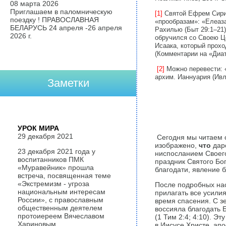
08 марта 2026
Приглашаем в паломническую
[1]
Святой Ефрем Сирин
поездку ! ПРАВОСЛАВНАЯ
«прообразам»: «Елеаза
БЕЛАРУСЬ 24 апреля -26 апреля
Рахилью (Быт 29:1–21)
2026 г.
обручился со Своею Це
Исаака, который прохо
(Комментарии на «Диат
[2]
Можно перевести: 
архим. Ианнуария (Ивл
Заметки
УРОК МИРА
29 декабря 2021
Сегодня мы читаем о
изображено,
что
даро
23 декабря 2021 года у
ниспосланием Своего
воспитанников ПМК
праздник Святого Бог
«Муравейник» прошла
благодати, явление 
встреча, посвященная теме
«Экстремизм - угроза
После подробных нас
национальным интересам
прилагать все усилия
России», с православным
время спасения. С з
общественным деятелем
воссияла благодать 
протоиереем Вячеславом
(1 Тим 2:4; 4:10). Э
Хариновым.
в Иисусе Христе, апо