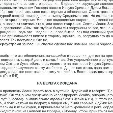
ы через таинство святого крещения. В крещении верующие станов
данными «именем Господа нашего Иисуса Христа и Духом Бога наш
обретает очистительное возрождение и обновление. Слово «возро
ьтурной эпохой, пришедшей на смену Средним векам. Но изначальн
ное
второе
рождение. Не некое подновление старого, но именно н
а
, а новое
строительство
, или новое
творение
. Святой Иоанн Зла
е сравнение: «Увы, так глубоко были мы погружены во зле, что не 
рождении; ведь это – подлинно новое бытие. Как под сгнивший дом
 не приколачивает ничего к старому зданию, но, разрушив его до 
вляет. Так поступил и Он: не
ереустроил
заново. Он сполна сделал нас новыми. Каким образо
знаём, что акт обновления, начавшийся в крещении, длится на пр
ы повторяясь каждый день и каждый час. Это устремлённое в вечну
ем Святого Духа, обильно изливаемого на нас через Иисуса Христа
 сердце и разумение этому изобилию. Да, вечная жизнь дана нам в
дежда нас «не постыжает, потому что любовь Божия излилась в се
 (Рим 5:5).
НА БЕРЕГАХ ИОРДАНА
на проповедь Иоанн Креститель в пустыне Иудейской и говорит: "По
зко!" Он тот, о ком предсказано через пророка Исайю, говорившего
пути Господу, выпрямляйте тропы Его!
" (Исайя 40:3). У этого 
, и пояс из кожи на бедрах; а пищей ему были саранча и дикий ме
усалима и всей Иудеи, и принимали от него крещение в реке Иорда
 выходит Иисус из Галилеи на Иордан, к Иоанну, чтобы принять от не