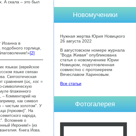
. А скала – это был
Новомученики
Нужная жертва Юрия Новицкого
26 августа 2022
т Иоанна в
, подобного горлице,
В августовском номере журнала
благоволение!»
[2]
"Вода Живая" опубликована
статья о новомученике Юрии
Новицком, подготовленная
ких языках (еврейское
совместно с протоиереем
усском языке связан
Вячеславом Хариновым.
ева. Святоотеческая
т сравнения (ὡς,
хос =
Все статьи
но-символическую
рмуле блаженного
", – Комментарий на
апример, как символ
Фотогалерея
я – чистым золотом". У
ица (трюг
о
н
)". На
семитского народа,
х". Вспомнив о
енный Иероним!» (из
вангелия. Книга Иова.