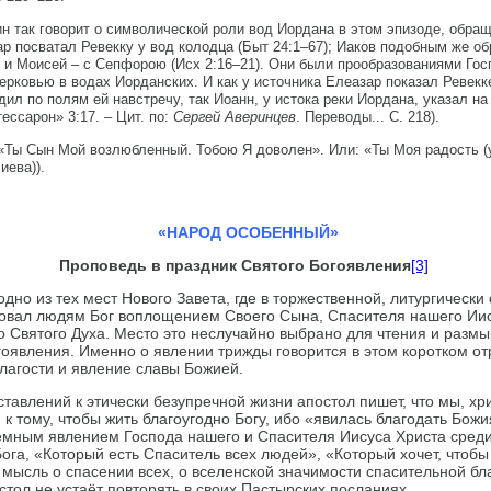
 так говорит о символической роли вод Иордана в этом эпизоде, обращ
р посватал Ревекку у вод колодца (Быт 24:1–67); Иаков подобным же об
 и Моисей – с Сепфорою (Исх 2:16–21). Они были прообразованиями Гос
рковью в водах Иорданских. И как у источника Елеазар показал Ревекк
дил по полям ей навстречу, так Иоанн, у истока реки Иордана, указал н
ессарон» 3:17. – Цит. по:
Сергей Аверинцев
. Переводы... С. 218).
«Ты Сын Мой возлюбленный. Тобою Я доволен». Или: «Ты Моя радость (
иева)).
«НАРОД ОСОБЕННЫЙ»
Проповедь в праздник Святого Богоявления
[3]
дно из тех мест Нового Завета, где в торже­ственной, литургичес
вал людям Бог воплощением Своего Сына, Спасителя нашего Иис
 Святого Духа. Место это неслучайно выбрано для чтения и разм
о­явления. Именно о явлении трижды говорится в этом коротком от
благости и явление славы Божией.
тавлений к этически безупречной жизни апостол пишет, что мы, хр
 к тому, чтобы жить благоугодно Богу, ибо «явилась благодать Божи
емным явлением Господа нашего и Спасителя Иисуса Христа среди н
Бога, «Который есть Спаситель всех людей», «Который хочет, чтобы
ту мысль о спасении всех, о вселенской значимости спасительной б
стол не устаёт повторять в своих Пастырских посланиях.