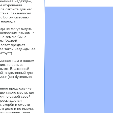
аженная надежда»,
ом откровении
ла открыта для нас
ствия. Как написал
 с Богом смертью
а надежда.
ди не могут видеть.
гословским языком, в
и на землю Сына
авы Божией
авляет предмет
ее такой надежды; её
атоуст).
оминает нам о нашем
ия, то есть из
енным». Блаженный
ный, выделенный для
елах
(так буквально
инное предложение,
ше такого места, где
ния
по самой своей
просы даются
, скорби и смерти
мом деле и не имели,
ару спасения люди