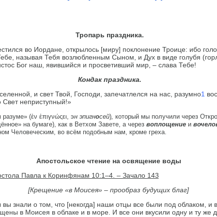
Тропарь праздника.
естился во Иордане, открылось [миру] поклонение Троице: ибо гол
Тебе, называя Тебя возлюбленным Сыном, и Дух в виде голубя (го
истос Бог наш, явившийся и просветивший мир, – слава Тебе!
Кондак праздника.
еленной, и свет Твой, Господи, запечатлелся на нас, разумно
1
вос
о Свет неприступный!»
разуме» (ἐν ἐπιγνώςει, э
н эпигн
о
сей
)
,
который мы получили через Откро
ённое» на бумаге), как в Ветхом Завете, а через
воплощение
и
вочело
ом Человеческим, во всём подобным нам, кроме греха.
Апостольское чтение на освящение воды
стола Павла к Коринфянам 10:1–4. – Зачало 143
[Крещение «в Моисея»
–
прообраз будущих благ
]
ы вы знали о том, что [некогда] наши отцы все были под облаком, и 
щены в Моисея в облаке и в море. И все они вкусили одну и ту же 