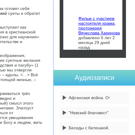
ак готовят себя
ной
суеты и обратит
Фильм с участием
настоятеля храма,
выступает как
протоиерея
ия в христианской
Вячеслава Харинова
езно для научения»
добавлено 6 лет 2
ительстве и
месяца 29 дней
назад
реображения,
кие суетные желания
дствия и пагубу» (1
тью мы отвергли
то – идолы. <…> Всё
Аудиозаписи
астоящей жизнью, –
рживаться трёх
Афганская война. От 14 февраля
ведно и
ный) смысл этого
нктами. Златоуст
ться от
"Невский благовест" 3 передача
ается увещевания
е Богу и людям, жить
Беседы с батюшкой. 1 сентября -