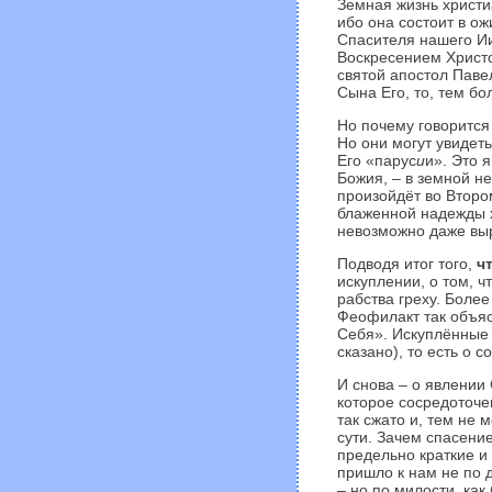
Земная жизнь христ
ибо она состоит в о
Спасителя нашего Ии
Воскресением Христо
святой апостол Паве
Сына Его, то, тем б
Но почему говорится
Но они могут увидеть
Его «парус
и
и». Это 
Божия, – в земной н
произойдёт во Второ
блаженной надежды х
невозможно даже выр
Подводя итог того,
ч
искуплении, о том, ч
рабства греху. Боле
Феофилакт так объясн
Себя». Искуплённые
сказано), то есть о 
И снова – о явлении
которое сосредоточе
так сжато и, тем не 
сути. Зачем спасени
предельно краткие и
пришло к нам не по д
– но по милости, ка