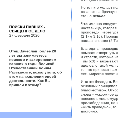
Но тот, кто желает п
«званые на брачную в
его на
вечное
.
Что
именно следует д
ПОИСКИ ПАВШИХ -
наставница, которая 
СВЯЩЕННОЕ ДЕЛО
проповеди, через ур
27 февраля 2020
(2 Тим 3:16). Пропов
наставничестве (2 Ти
Благодать, пришедша
Отец Вячеслав, более 20
помогая отвергнуть 
лет вы занимаетесь
и страсти, которые н
поиском и захоронением
Тим 6:9) и закрывают
павших в годы Великой
идолов, с такой же, 
Отечественной войны.
то, что приносит нам
Расскажите, пожалуйста, об
есть мирская похоть»
этом направлении своей
деятельности. Как Вы
И та же благодать Б
пришли к этому?
основных принципов 
благочестиво». Отно
слова – «скромное з
поясняет: «целомудри
прелюбодеяния, но и
«жить праведно», то,
достойно.