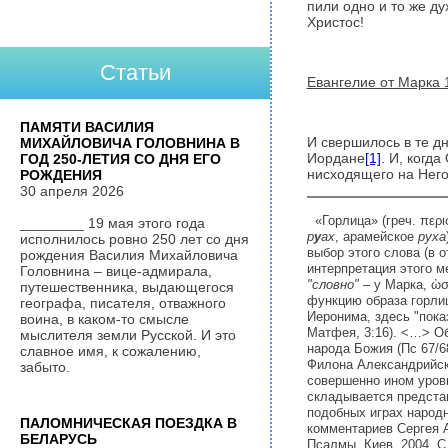
пили одно и то же ду
Христос!
Статьи
Евангелие от Марка 1
ПАМЯТИ ВАСИЛИЯ
И свершилось в те дн
МИХАЙЛОВИЧА ГОЛОВНИНА В
Иордане
[1]
. И, когд
ГОД 250-ЛЕТИЯ СО ДНЯ ЕГО
нисходящего на Него
РОЖДЕНИЯ
30 апреля 2026
«Горлица» (греч. περ
________ 19 мая этого года
р
у
ах
, арамейское
руха
исполнилось ровно 250 лет со дня
выбор этого слова (в 
рождения Василия Михайловича
интерпретация этого м
Головнина – вице-адмирала,
"словно"
– у Марка, ὡσ
путешественника, выдающегося
функцию образа горлиц
географа, писателя, отважного
Иеронима, здесь "показ
воина, в каком-то смысле
Матфея, 3:16). <…> Об
мыслителя земли Русской. И это
народа Божия (Пс 67/68
славное имя, к сожалению,
Филона Александрийск
забыто.
совершенно ином уров
складывается представ
подобных играх народн
ПАЛОМНИЧЕСКАЯ ПОЕЗДКА В
комментариев Сергея А
БЕЛАРУСЬ
Псалмы. Киев, 2004. С