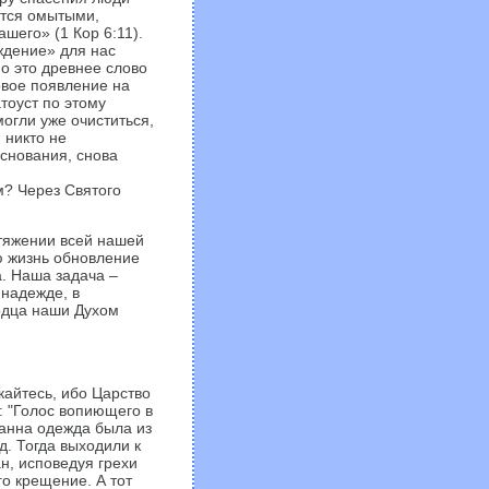
ятся омытыми,
его» (1 Кор 6:11).
ждение» для нас
о это древнее слово
овое появление на
тоуст по этому
могли уже очиститься,
 никто не
основания, снова
м? Через Святого
отяжении всей нашей
ю жизнь обновление
. Наша задача –
 надежде, в
рдца наши Духом
кайтесь, ибо Царство
: "Голос вопиющего в
Иоанна одежда была из
д. Тогда выходили к
н, исповедуя грехи
го крещение. А тот