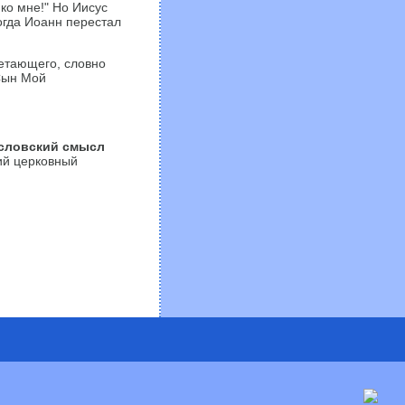
ко мне!" Но Иисус
Тогда Иоанн перестал
летающего, словно
 Сын Мой
словский
смысл
ий церковный