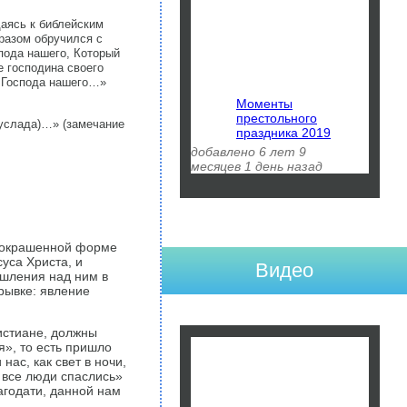
аясь к библейским
разом обручился с
пода нашего, Который
е господина своего
а Господа нашего…»
Моменты
престольного
услада)…» (замечание
праздника 2019
добавлено 6 лет 9
месяцев 1 день назад
ки окрашенной форме
уса Христа, и
Видео
ышления над ним в
рыв­ке: явление
истиане, должны
я», то есть пришло
ас, как свет в ночи,
 все люди спаслись»
лагодати, данной нам