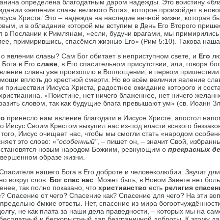
ианина определена благодатным даром надежды. Это воистину «бл
жидании «явления славы великого Бога», которое произойдет в нов
суса Христа. Это – надежда на наследие вечной жизни, которая бы
вым, и в обладание которой мы вступим в День Его Второго прише
л в Послании к Римлянам, «если, будучи врагами, мы примирились
олее, примирившись, спасёмся жизнью Его» (Рим 5:10). Такова наш
 о явлении славы? Сам Бог обитает в неприступном свете, и
Его
лю
 Бога в Его
славе
, в Его спасительном присутствии, или, говоря бо
явление славы уже произошло в Воплощении, в первом пришестви
емощи вплоть до крестной смерти. Но во всём величии явление сл
м пришествии Иисуса Христа, радостное ожидание которого и сост
ристианина. «Поистине, нет ничего блаженнее, нет ничего желанн
азить словом, так как будущие блага превышают ум» (св. Иоанн Зл
то
принесло нам явление благодати в Иисусе Христе, апостол нап
то Иисус Своим Крестом выкупил нас из-под власти всякого беззакон
е того, Иисус очищает нас, чтобы мы смогли стать «народом особ
яет это слово: «"
особенный"
, – пишет он, – значит Свой, избран
 становятся новым народом Божиим, ревнующим о
прекрасных
д
совершенном образе жизни.
 Спасителя нашего Бога в Его доброте и человеколюбии. Звучит дл
но вокруг слов:
Бог спас нас
. Может быть, в Новом Завете нет боль
менее, так полно показано, что
христианство
есть
религия спасе
е? Спасение от чего? Спасение как? Спасение для чего? На эти во
 предельно ёмкие ответы. Нет, спасение из мира богоотчуждённости
олгу, не как плата за наши дела праведности, – которых мы на са
к бесплатный и бескорыстный дар безграничной доброты. К этому д