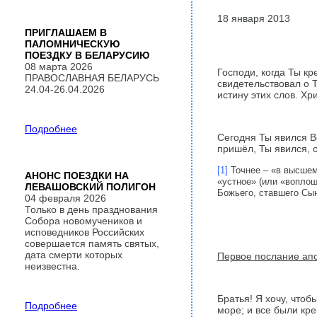
18 января 2013
ПРИГЛАШАЕМ В
ПАЛОМНИЧЕСКУЮ
ПОЕЗДКУ В БЕЛАРУСИЮ
08 марта 2026
Господи, когда Ты кр
ПРАВОСЛАВНАЯ БЕЛАРУСЬ
свидетельствовал о 
24.04-26.04.2026
истину этих слов. Хр
Подробнее
Сегодня Ты явился Вс
пришёл, Ты явился, 
[1]
Точнее – «в высшем 
АНОНС ПОЕЗДКИ НА
«устное» (или «воплощ
ЛЕВАШОВСКИЙ ПОЛИГОН
Божьего, ставшего Сын
04 февраля 2026
Только в день празднования
Собора новомучеников и
исповедников Российских
совершается память святых,
дата смерти которых
Первое послание апо
неизвестна.
Братья! Я хочу, чтоб
Подробнее
море; и все были кре