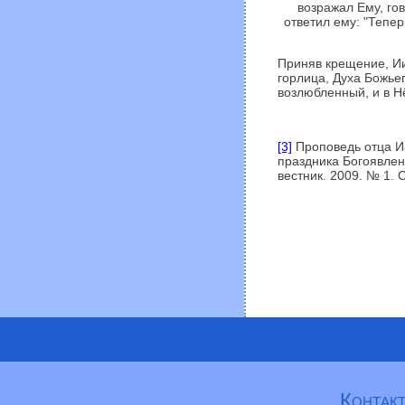
возражал Ему, го
ответил ему: "Тепер
Приняв крещение, Ии
горлица, Духа Божье
возлюбленный, и в Н
[3]
Проповедь отца И
праздника Богоявлен
вестник. 2009. № 1. С
Контакт