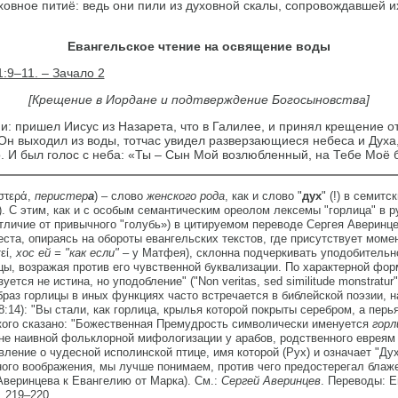
ховное питиё: ведь они пили из духовной скалы, сопровождавшей их
Евангельское чтение на освящение воды
:9–11. – Зачало 2
[Крещение в Иордане и подтверждение Богосыновства]
и: пришел Иисус из Назарета, что в Галилее, и принял крещение о
а Он выходил из воды, тотчас увидел разверзающиеся небеса и Духа
. И был голос с неба: «Ты – Сын Мой возлюбленный, на Тебе Моё 
ιστερά,
перистер
а
) – слово
женского рода
, как и слово "
дух
" (!) в семитс
). С этим, как и с особым семантическим ореолом лексемы "горлица" в р
отличие от привычного "голубь») в цитируемом переводе Сергея Аверинц
еста, опираясь на обороты евангельских текстов, где присутствует момен
εί,
хос ей = "как если"
– у Матфея), склонна подчеркивать уподобитель
ы, возражая против его чувственной буквализации. По характерной фо
уется не истина, но уподобление" ("Non veritas, sed similitude monstratur
раз горлицы в иных функциях часто встречается в библейской поэзии, н
:14): "Вы стали, как горлица, крылья которой покрыты серебром, а перь
ого сказано: "Божественная Премудрость символически именуется
горл
не наивной фольклорной мифологизации у арабов, родственного евреям 
ление о чудесной исполинской птице, имя которой (Рух) и означает "Ду
ого воображения, мы лучше понимаем, против чего предостерегал блаж
веринцева к Евангелию от Марка). См.:
Сергей Аверинцев
. Переводы: Е
. 219–220.