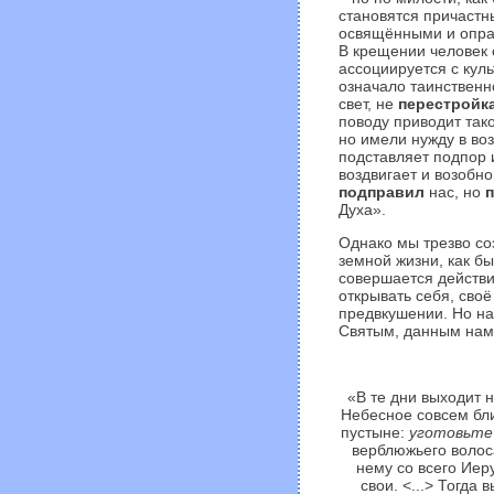
становятся причастн
освящёнными и оправ
В крещении человек 
ассоциируется с кул
означало таинствен
свет, не
перестройк
поводу приводит тако
но имели нужду в воз
подставляет подпор и
воздвигает и возобно
подправил
нас, но
п
Духа».
Однако мы трезво со
земной жизни, как б
совершается действи
открывать себя, своё
предвкушении. Но на
Святым, данным нам»
«В те дни выходит 
Небесное совсем бли
пустыне:
уготовьте 
верблюжьего волоса
нему со всего Иер
свои. <...> Тогда