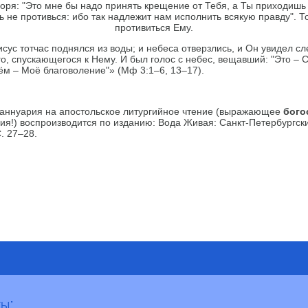
воря: "Это мне бы надо принять крещение от Тебя, а Ты приходишь 
ь не противься: ибо так надлежит нам исполнить всякую правду". 
противиться Ему.
сус тотчас поднялся из воды; и небеса отверзлись, и Он увидел с
го, спускающегося к Нему. И был голос с небес, вещавший: "Это –
ём – Моё благоволение"» (Мф 3:1–6, 13–17).
аннуария на апостольское литургийное чтение (выражающее
бого
ия!) воспроизводится по изданию: Вода Живая: Санкт-Петербургск
. 27–28.
ы: