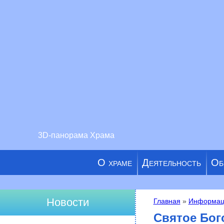
3D-панорама Храма
О храме
Деятельность
Об
Новости
Главная
»
Информац
Вы здесь
Святое Бог