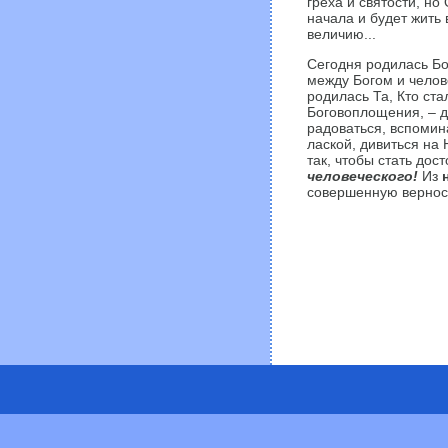
греха и святости, но
начала и будет жить 
величию...
Сегодня родилась Бо
между Богом и челов
родилась Та, Кто ст
Боговоплощения, – д
радоваться, вспомин
лаской, дивиться на
так, чтобы стать дос
человеческого!
Из
совершенную вернос