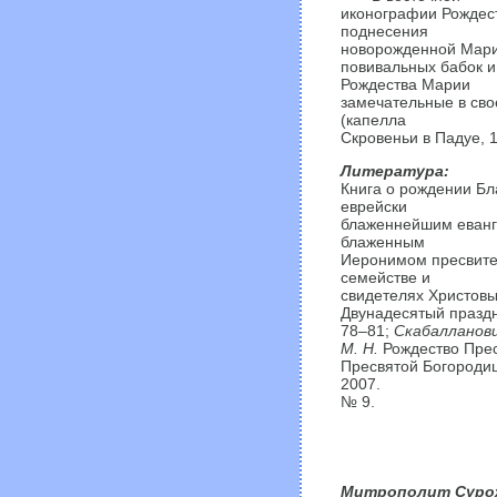
иконографии Рождес
поднесения
новорожденной Марии
повивальных бабок 
Рождества Марии
замечательные в сво
(капелла
Скровеньи в Падуе, 1
Литература:
Книга о рождении Бл
еврейски
блаженнейшим еванг
блаженным
Иеронимом пресвитер
семействе и
свидетелях Христовы
Двунадесятый праздн
78–81;
Скабалланов
М. Н.
Рождество Прес
Пресвятой Богородиц
2007.
№ 9.
Митрополит Суро