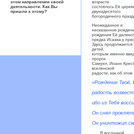
этом направлении своей
возрасте
деятельности. Как Вы
состоялось Её цере
пришли к этому?
двунадесятого
богородичного празд
Неожиданное и
несказанное рождени
рождения Её далеко
предка Исаака у пре
Здесь продолжается 
детей,
которым именно ввид
пророк
Самуил, Иоанн Крест
вселенской
радости, как об этом
«Рождение Твоё, 
радость возвест
ибо из Тебя восс
Он снял прокляти
Он уничтожил см
В восточной