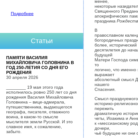
менее,
некоторые назидател
Священного Предания
Подробнее
апокрифических памя
праздника
Рождеств
В
православном календ
Статьи
богородичных праздни
более, исторический
десятилетия до нача
будущей
ПАМЯТИ ВАСИЛИЯ
Матери Господа симв
МИХАЙЛОВИЧА ГОЛОВНИНА В
то
ГОД 250-ЛЕТИЯ СО ДНЯ ЕГО
логично, что именно
РОЖДЕНИЯ
выражает
30 апреля 2026
абсолютный смысл Д
нашего
________ 19 мая этого года
Спасения.
исполнилось ровно 250 лет со дня
рождения Василия Михайловича
Смысл празднуемого 
Головнина – вице-адмирала,
историко-рели­гиозн
путешественника, выдающегося
пережить
географа, писателя, отважного
драматичную историю
воина, в каком-то смысле
четы, Иоакима и Ан
мыслителя земли Русской. И это
к «мессианскому род
славное имя, к сожалению,
дочери,
забыто.
чьё будущее ни они с