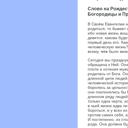
Слово на Рожде
Богородицы и П
В Своём Евангелии н
родиться, то бывает 
ибо новая жизнь вош
дивятся: какова буд
первый день его. Ка
человеческую жизнь?
всему,
что
было жизн
Сегодня мы праздну
обращена к Ней. Она 
плоти и хотения мужа
родилась от Бога. О
длинной цепи людей,
человеческой истории
боролись за цельност
они поклонялись бы 
длинном ряду людей 
только одна черта, 
в чьей жизни едва ли
бороться, и у всех и
против самих себя, а
И постепенно, из сто
рода. Она должна буд