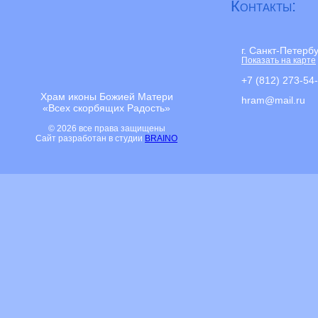
Контакты:
г. Санкт-Петерб
Показать на карте
+7 (812) 273-54
Храм иконы Божией Матери
hram@mail.ru
«Всех скорбящих Радость»
© 2026 все права защищены
Сайт разработан в студии
BRAINO