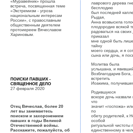
«Муравейник» прошла
лаврового дерева гн
встреча, посвященная теме
бесплодию
«Экстремизм - угроза
был последней капл
национальным интересам
Рыдая,
России», с православным
Анна возвысила голо
общественным деятелем
плодородие всякой т
протоиереем Вячеславом
радоваться на своих
Хариновым.
приказал
мне одной быть лише
тайну
моего сердца, и я со
сына или дочь, я по
Молитва была
услышана, и явивший
Возблагодарив Бога,
встретить
ПОИСКИ ПАВШИХ -
Иоакима, получившег
СВЯЩЕННОЕ ДЕЛО
27 февраля 2020
Родившуюся
вскоре дочь назвали
что
Отец Вячеслав, более 20
значит «госпожа» ил
лет вы занимаетесь
по
поиском и захоронением
обету родителей, к Н
павших в годы Великой
особой
Отечественной войны.
ритуальной чистоты 
Расскажите, пожалуйста, об
единственному в чел