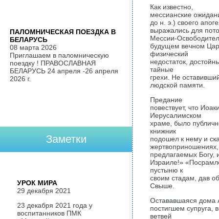
Как известно,
мессианские ожидания
до н. э.) своего апоге
выражались для пото
ПАЛОМНИЧЕСКАЯ ПОЕЗДКА В
Мессии-Освободителя
БЕЛАРУСЬ
будущем вечном Царс
08 марта 2026
физический
Приглашаем в паломническую
недостаток, достойны
поездку ! ПРАВОСЛАВНАЯ
тайные
БЕЛАРУСЬ 24 апреля -26 апреля
грехи. Не оставивший
2026 г.
людской памяти.
Предание
повествует, что Иоа
Иерусалимском
храме, было публичн
книжник
Заметки
подошел к нему и ска
жертвоприношениях,
предлагаемых Богу, и
Израиле!» «Посрамлё
пустыню к
своим стадам, дав об
УРОК МИРА
Свыше.
29 декабря 2021
Остававшаяся дома А
23 декабря 2021 года у
постигшем супруга, 
воспитанников ПМК
ветвей