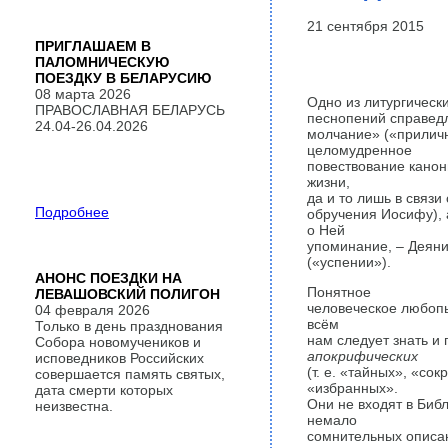
21 сентября 2015
ПРИГЛАШАЕМ В
ПАЛОМНИЧЕСКУЮ
ПОЕЗДКУ В БЕЛАРУСИЮ
08 марта 2026
Одно из литургическ
ПРАВОСЛАВНАЯ БЕЛАРУСЬ
песнопений справедл
24.04-26.04.2026
молчание» («приличн
целомудренное
повествование канон
жизни,
да и то лишь в связи
Подробнее
обручения Иосифу), 
о Ней
упоминание, – Деяни
(«успении»).
АНОНС ПОЕЗДКИ НА
Понятное
ЛЕВАШОВСКИЙ ПОЛИГОН
человеческое любо­п
04 февраля 2026
всём
Только в день празднования
нам следует знать и
Собора новомучеников и
апокрифических
исповедников Российских
(т. е. «тайных», «со
совершается память святых,
«избранных».
дата смерти которых
Они не входят в Биб
неизвестна.
немало
сомнительных описа