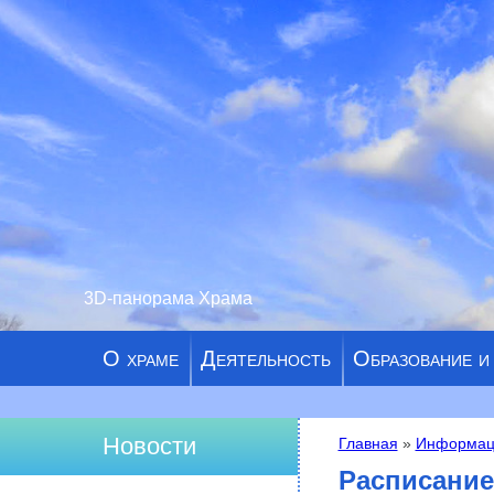
3D-панорама Храма
О храме
Деятельность
Образование и
Новости
Главная
»
Информац
Вы здесь
Расписание