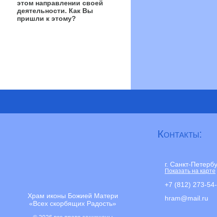
этом направлении своей
деятельности. Как Вы
пришли к этому?
Контакты:
г. Санкт-Петерб
Показать на карте
+7 (812) 273-54
Храм иконы Божией Матери
hram@mail.ru
«Всех скорбящих Радость»