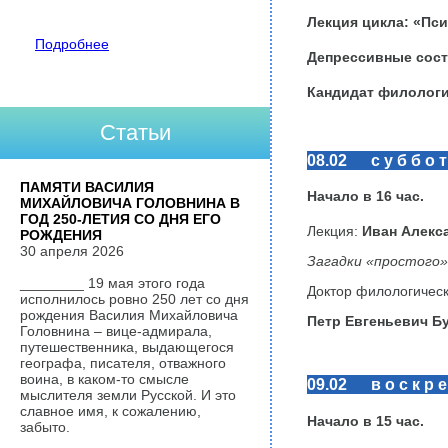
Лекция цикла: «Пс
Подробнее
Депрессивные состо
Кандидат филологи
Статьи
08.02 с у б б о т
ПАМЯТИ ВАСИЛИЯ
Начало в 16 час.
МИХАЙЛОВИЧА ГОЛОВНИНА В
ГОД 250-ЛЕТИЯ СО ДНЯ ЕГО
​Лекция:
Иван Алекс
РОЖДЕНИЯ
30 апреля 2026
Загадки «простого
________ 19 мая этого года
Доктор филологическ
исполнилось ровно 250 лет со дня
рождения Василия Михайловича
Петр Евгеньевич Б
Головнина – вице-адмирала,
путешественника, выдающегося
географа, писателя, отважного
воина, в каком-то смысле
09.02 в о с к р е 
мыслителя земли Русской. И это
славное имя, к сожалению,
Начало в
15
час.
забыто.