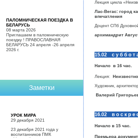
Лекция цикла «Неизв
Лас-Вегас: город к
впечатления
ПАЛОМНИЧЕСКАЯ ПОЕЗДКА В
БЕЛАРУСЬ
Доцент СПб Духовной
08 марта 2026
Приглашаем в паломническую
архимандрит Авгус
поездку ! ПРАВОСЛАВНАЯ
БЕЛАРУСЬ 24 апреля -26 апреля
2026 г.
15.02 с у б б о т 
Начало в
16
час.
Лекция:
Неизвестно
Художник, архитектор
Заметки
Валерий Григорьев
16.02 в о с к р е с
УРОК МИРА
29 декабря 2021
Начало в
15
час.
23 декабря 2021 года у
воспитанников ПМК
Премьера докумен