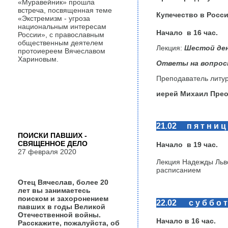
«Муравейник» прошла
встреча, посвященная теме
Купечество в Росс
«Экстремизм - угроза
национальным интересам
Начало в
16
час.
России», с православным
общественным деятелем
Лекция:
Шестой ден
протоиереем Вячеславом
Хариновым.
Ответы на вопро
Преподаватель литур
иерей Михаил Пре
21.02 п я т н и ц
ПОИСКИ ПАВШИХ -
СВЯЩЕННОЕ ДЕЛО
Начало в
19
час.
27 февраля 2020
Лекция Надежды Льво
расписанием
Отец Вячеслав, более 20
лет вы занимаетесь
поиском и захоронением
22.02 с у б б о т
павших в годы Великой
Отечественной войны.
Начало в
16
час.
Расскажите, пожалуйста, об