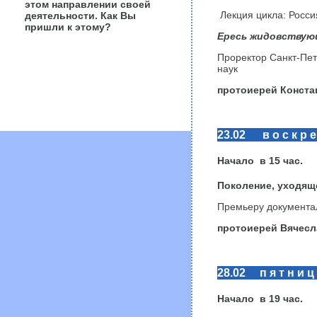
этом направлении своей
Лекция цикла: Росси
деятельности. Как Вы
пришли к этому?
Ересь жидовствую
Проректор Санкт-Пет
наук
протоиерей Конста
23.02 в о с к р е 
Начало в
15
час.
Поколение, уходящ
Премьеру документа
протоиерей
Вячесл
28.02 п я т н и ц
Начало в
19
час.