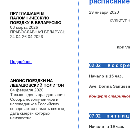
расписание 
29 января 2020
ПРИГЛАШАЕМ В
ПАЛОМНИЧЕСКУЮ
КУЛЬТУР
ПОЕЗДКУ В БЕЛАРУСИЮ
08 марта 2026
ПРАВОСЛАВНАЯ БЕЛАРУСЬ
24.04-26.04.2026
пригл
Подробнее
02.02 в о с к р е 
Начало в
15
час.
АНОНС ПОЕЗДКИ НА
ЛЕВАШОВСКИЙ ПОЛИГОН
Ave, Donna Santiss
04 февраля 2026
Только в день празднования
Концерт старинно
Собора новомучеников и
исповедников Российских
совершается память святых,
дата смерти которых
07.02 п я т н и ц
неизвестна.
Начало в
19
час.