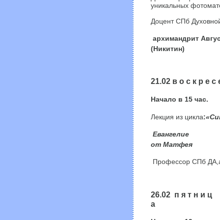
уникальных фотомат
Доцент СПб Духовно
архимандрит Авгу
(Никитин)
21.02 в о с к р е с 
Начало в
15
час
.
Лекция
из цикла
:
«Си
Евангелие
от Матфея
Профессор СПб ДА,
26.02 п я т н и ц
а