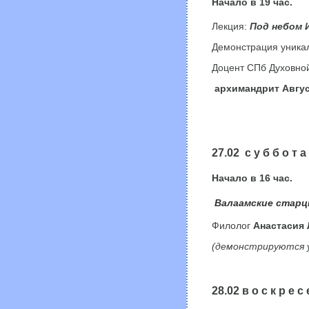
Начало в
19
час.
Лекция:
Под небом 
Демонстрация уника
Доцент СПб Духовно
архимандрит Авгус
27.02 с у б б о т а
Начало в
16
час.
Валаамские стар
Филолог
Анастасия
(демонстрируются 
28.02 в о с к р е с 