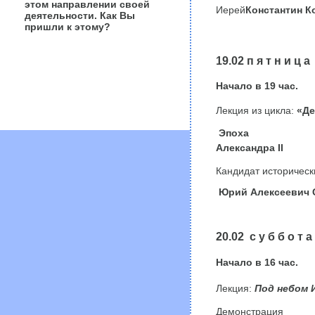
этом направлении своей
Иерей
Константин К
деятельности. Как Вы
пришли к этому?
19.02 п я т н и ц а
Начало в
19
час.
Лекция из цикла:
«Де
Эпоха
Александра II
Кандидат историческ
Юрий Алексеевич 
20.02 с у б б о т а
Начало в 16 час.
Лекция:
Под небом 
Демонстрация