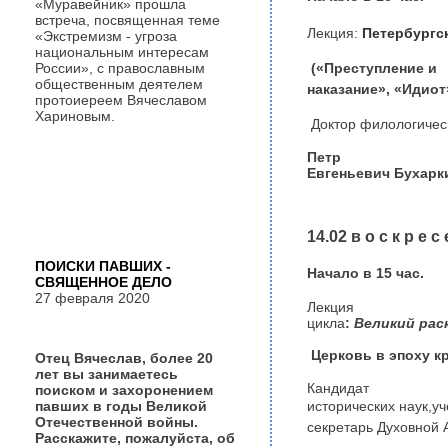
«Муравейник» прошла
встреча, посвященная теме
Лекция:
Петербургс
«Экстремизм - угроза
национальным интересам
(«Преступление и
России», с православным
общественным деятелем
наказание», «Идиот
протоиереем Вячеславом
Хариновым.
Доктор филологическ
Петр
Евгеньевич Бухарк
14.02 в о с к р е с 
ПОИСКИ ПАВШИХ -
Начало в 15 час.
СВЯЩЕННОЕ ДЕЛО
27 февраля 2020
Лекция
цикла
:
Великий рас
Церковь в эпоху к
Отец Вячеслав, более 20
лет вы занимаетесь
Кандидат
поиском и захоронением
павших в годы Великой
исторических наук,
уч
Отечественной войны.
секретарь Духовной 
Расскажите, пожалуйста, об