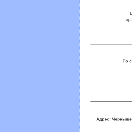
В
хр
По с
Адрес: Чернышев