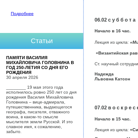
Подробнее
06.02 с у б б о т а
Начало в
16
час.
Статьи
Лекция из цикла:
«Ми
«
Византийская рав
ПАМЯТИ ВАСИЛИЯ
МИХАЙЛОВИЧА ГОЛОВНИНА В
Ст. научный сотрудн
ГОД 250-ЛЕТИЯ СО ДНЯ ЕГО
РОЖДЕНИЯ
Надежда
30 апреля 2026
Львовна Катсон
________ 19 мая этого года
исполнилось ровно 250 лет со дня
рождения Василия Михайловича
Головнина – вице-адмирала,
путешественника, выдающегося
07.02 в о с к р е с 
географа, писателя, отважного
воина, в каком-то смысле
Начало в
15
час.
мыслителя земли Русской. И это
славное имя, к сожалению,
Лекция из цикла:
«Си
забыто.