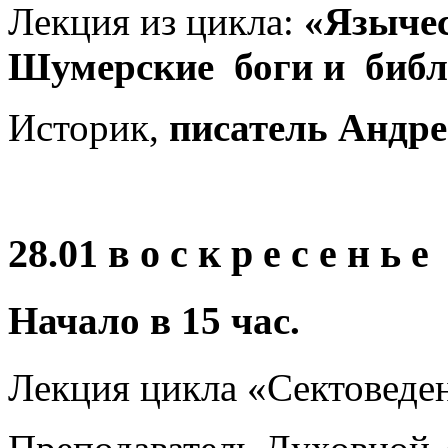
Лекция из цикла:
«Язычес
Шумерские боги и библ
Историк,
писатель Андр
28.01 в о с к р е с е н ь е
Начало в 15 час.
Лекция цикла «Сектоведе