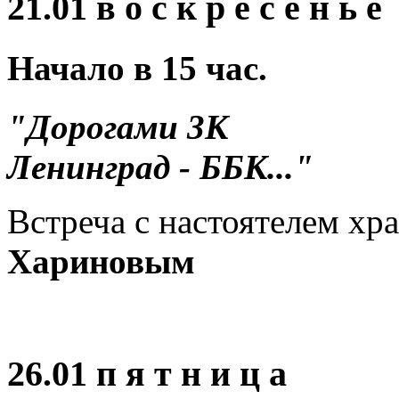
21.01 в о с к р е с е н ь е
Начало в 15 час.
"Дорогами 3К
Ленинград - ББК..."
Встреча с настоятелем хр
Хариновым
26.01 п я т н и ц а