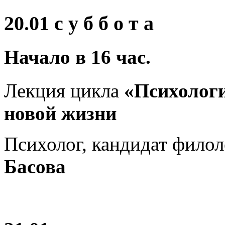
20.01 с у б б о т а
Начало в 16 час
.
Лекция цикла
«Психолог
новой жизни
Психолог, кандидат фило
Басова