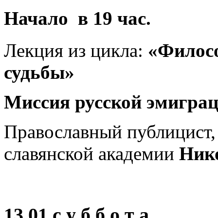
Начало в 19 час.
Лекция из цикла:
«Филосо
судьбы»
Миссия русской эмигра
Православный публицист
славянской академии
Ник
13.01 с у б б о т а