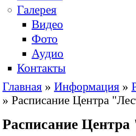
Галерея
Видео
Фото
Аудио
Контакты
Главная
»
Информация
»
Вы здесь
» Расписание Центра "Лест
Расписание Центра 