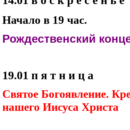
14.01 в о с к р е с е н ь е
Начало в 19 час.
Рождественский конц
19.01 п я т н и ц а
Святое Богоявление. Кр
нашего Иисуса Христа