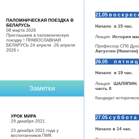
21.05 в о с к р е с 
ПАЛОМНИЧЕСКАЯ ПОЕЗДКА В
БЕЛАРУСЬ
Начало в 15 час.
08 марта 2026
Приглашаем в паломническую
Лекция:
История масо
поездку ! ПРАВОСЛАВНАЯ
БЕЛАРУСЬ 24 апреля -26 апреля
Профессор СПб Духо
2026 г.
Августин (Никитин)
26.05 п я т н и ц
Начало в 19 час.
Лекция:
ШАЛЯПИН. М
Заметки
часть II
Кандидат историчес
УРОК МИРА
27.05 с у б б о т а
29 декабря 2021
Начало в 14 час.
23 декабря 2021 года у
воспитанников ПМК