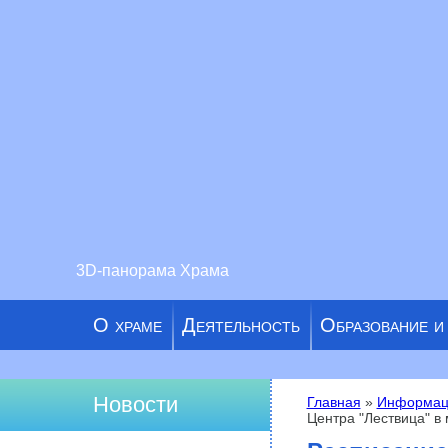
3D-панорама Храма
О храме
Деятельность
Образование и
Новости
Главная
»
Информац
Центра "Лествица" в 
Вы здесь