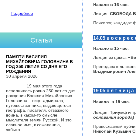
Начало в 16 час.
Подробнее
Лекция:
СВОБОДА В
Психолог, кандидат 
14.05 в о с к р е с 
Статьи
Начало в 15 час.
ПАМЯТИ ВАСИЛИЯ
Лекция из цикла:
«Ве
МИХАЙЛОВИЧА ГОЛОВНИНА В
ГОД 250-ЛЕТИЯ СО ДНЯ ЕГО
Преподаватель икон
РОЖДЕНИЯ
Владимирович Але
30 апреля 2026
________ 19 мая этого года
19.05 п я т н и ц а
исполнилось ровно 250 лет со дня
рождения Василия Михайловича
Головнина – вице-адмирала,
Начало в 19 час.
путешественника, выдающегося
географа, писателя, отважного
Лекция:
Триумф и тр
воина, в каком-то смысле
основания города)
мыслителя земли Русской. И это
славное имя, к сожалению,
Православный публи
забыто.
Николай Кузьмич С