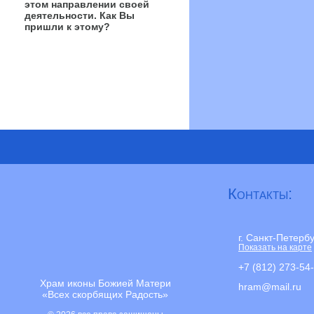
этом направлении своей
деятельности. Как Вы
пришли к этому?
Контакты:
г. Санкт-Петерб
Показать на карте
+7 (812) 273-54
Храм иконы Божией Матери
hram@mail.ru
«Всех скорбящих Радость»