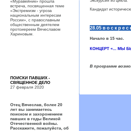
Экскурсия из цикла:
«Муравейник» прошла
встреча, посвященная теме
Кандидат историческ
«Экстремизм - угроза
национальным интересам
России», с православным
общественным деятелем
28.05 в о с к р е с 
протоиереем Вячеславом
Хариновым.
Начало в 15 час.
КОНЦЕРТ «... МЫ 
В программе возмо
ПОИСКИ ПАВШИХ -
СВЯЩЕННОЕ ДЕЛО
27 февраля 2020
Отец Вячеслав, более 20
лет вы занимаетесь
поиском и захоронением
павших в годы Великой
Отечественной войны.
Расскажите, пожалуйста, об