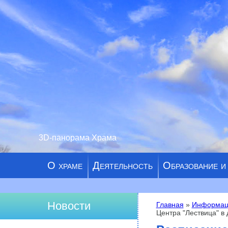
3D-панорама Храма
О храме
Деятельность
Образование и
Новости
Главная
»
Информац
Центра "Лествица" в 
Вы здесь