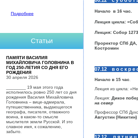
Начало в 16 час.
Подробнее
Лекция цикла: «Со
Лекция:
Собор 1273
Статьи
Проректор СПб ДА, 
Костромин
ПАМЯТИ ВАСИЛИЯ
МИХАЙЛОВИЧА ГОЛОВНИНА В
ГОД 250-ЛЕТИЯ СО ДНЯ ЕГО
07.12 в о с к р е с
РОЖДЕНИЯ
30 апреля 2026
Начало в
15
час
.
________ 19 мая этого года
Лекция из цикла: «Н
исполнилось ровно 250 лет со дня
рождения Василия Михайловича
Лекция:
Дикое побе
Головнина – вице-адмирала,
на север
путешественника, выдающегося
географа, писателя, отважного
Профессор СПб Духо
воина, в каком-то смысле
Августин (Никитин
мыслителя земли Русской. И это
славное имя, к сожалению,
забыто.
12.12 п я т н и ц