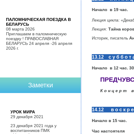
Начало в
19
час.
ПАЛОМНИЧЕСКАЯ ПОЕЗДКА В
Лекция цикла: «Декаб
БЕЛАРУСЬ
Лекция:
Тайна коро
08 марта 2026
Приглашаем в паломническую
Историк, писатель
Ан
поездку ! ПРАВОСЛАВНАЯ
БЕЛАРУСЬ 24 апреля -26 апреля
2026 г.
13.12 с у б б о т 
Начало в 12 час. 30
ПРЕДЧУВ
Заметки
К о н ц е р т в
14.12 в о с к р е 
УРОК МИРА
29 декабря 2021
Начало в
15
час.
23 декабря 2021 года у
воспитанников ПМК
Час настоятеля