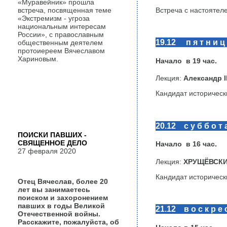
«Муравейник» прошла
Встреча с настояте
встреча, посвященная теме
«Экстремизм - угроза
национальным интересам
России», с православным
19.12 п я т н и ц
общественным деятелем
протоиереем Вячеславом
Хариновым.
Начало в
19
час.
Лекция:
Александр II
Кандидат историческ
20.12 с у б б о т 
ПОИСКИ ПАВШИХ -
СВЯЩЕННОЕ ДЕЛО
Начало в 16 час.
27 февраля 2020
​Лекция:
ХРУЩЁВСКИ
Кандидат историческ
Отец Вячеслав, более 20
лет вы занимаетесь
поиском и захоронением
павших в годы Великой
21.12 в о с к р е с
Отечественной войны.
Расскажите, пожалуйста, об