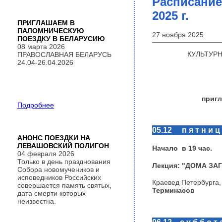
Расписание
2025 г.
ПРИГЛАШАЕМ В
ПАЛОМНИЧЕСКУЮ
27 ноября 2025
ПОЕЗДКУ В БЕЛАРУСИЮ
08 марта 2026
КУЛЬТУР
ПРАВОСЛАВНАЯ БЕЛАРУСЬ
24.04-26.04.2026
пригл
Подробнее
05.12 п я т н и ц
АНОНС ПОЕЗДКИ НА
ЛЕВАШОВСКИЙ ПОЛИГОН
Начало в
19
час.
04 февраля 2026
Только в день празднования
Лекция: "
ДОМА ЗАГ
Собора новомучеников и
исповедников Российских
​Краевед Петербурга,
совершается память святых,
Терминасов
дата смерти которых
неизвестна.
06.12 с у б б о т 