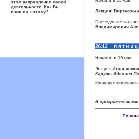
Начало в
15
час
.
этом направлении своей
деятельности. Как Вы
Лекция:
Виртуозы 
пришли к этому?
Преподаватель иконо
Владимирович Але
26.12 п я т н и ц
Начало в
19
час.
Лекция:
Итальянский
Карузо,
Аделина П
Кандидат историческ
В программе возмо
По поне