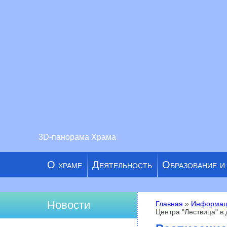
3D-панорама Храма
О храме
Деятельность
Образование и
Новости
Главная
»
Информац
Центра "Лествица" в 
Вы здесь