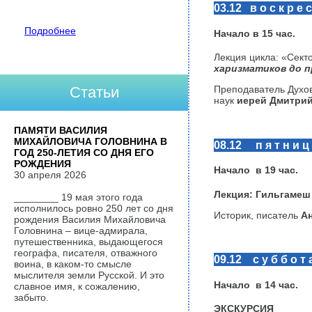
03.12 в о с к р е с
Подробнее
Начало в
15
час
.
Лекция цикла: «Сект
харизматиков до 
Статьи
Преподаватель Духо
наук
иерей Дмитри
ПАМЯТИ ВАСИЛИЯ
МИХАЙЛОВИЧА ГОЛОВНИНА В
08.12 п я т н и ц
ГОД 250-ЛЕТИЯ СО ДНЯ ЕГО
РОЖДЕНИЯ
Начало в
19
час.
30 апреля 2026
Лекция: Гильгамеш
________ 19 мая этого года
исполнилось ровно 250 лет со дня
Историк, писатель
Ан
рождения Василия Михайловича
Головнина – вице-адмирала,
путешественника, выдающегося
географа, писателя, отважного
09.12 с у б б о т 
воина, в каком-то смысле
мыслителя земли Русской. И это
Начало в 14 час.
славное имя, к сожалению,
забыто.
ЭКСКУРСИЯ