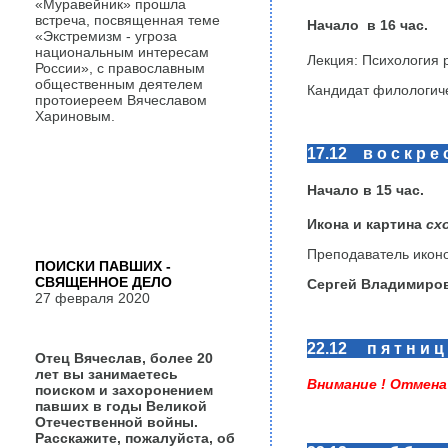
«Муравейник» прошла
встреча, посвященная теме
Начало в 16 час.
«Экстремизм - угроза
национальным интересам
Лекция: Психология 
России», с православным
общественным деятелем
Кандидат филологиче
протоиереем Вячеславом
Хариновым.
17.12 в о с к р е с
Начало в
15
час
.
Икона и картина
сх
Преподаватель иконо
ПОИСКИ ПАВШИХ -
СВЯЩЕННОЕ ДЕЛО
Сергей Владимиров
27 февраля 2020
22.12 п я т н и ц
Отец Вячеслав, более 20
лет вы занимаетесь
Внимание ! Отмена
поиском и захоронением
павших в годы Великой
Отечественной войны.
Расскажите, пожалуйста, об