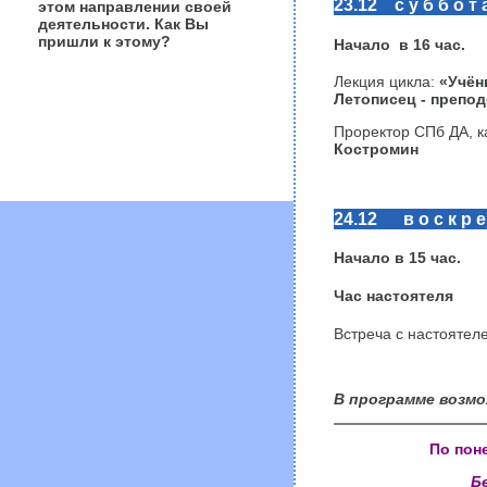
23.12 с у б б о т 
этом направлении своей
деятельности. Как Вы
пришли к этому?
Начало в 16 час.
Лекция цикла:
«Учён
Летописец - препод
Проректор СПб ДА, к
Костромин
24.12 в о с к р е 
Начало в
15
час.
Час настоятеля
Встреча с настояте
В программе возмо
По поне
Б