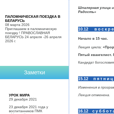
Шпалерная улица
и
Радость
»
ПАЛОМНИЧЕСКАЯ ПОЕЗДКА В
БЕЛАРУСЬ
08 марта 2026
10.12 в о с к р е 
Приглашаем в паломническую
поездку ! ПРАВОСЛАВНАЯ
БЕЛАРУСЬ 24 апреля -26 апреля
Начало в
15
час.
2026 г.
Лекция цикла:
«Прор
Пятый евангелист.
Кандидат богослови
Заметки
15.12 п я т н и ц
Изменения в програ
Лекция отменена.
УРОК МИРА
29 декабря 2021
23 декабря 2021 года у
16.12 с у б б о т 
воспитанников ПМК