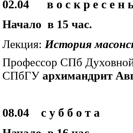
02.04 в о с к р е с е н ь
Начало в
15
час.
Лекция:
История масонст
Профессор СПб Духовной 
СПбГУ
архимандрит Авг
08.04 с у б б о т а
Начало в
16
час.