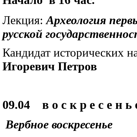
Лекция:
Археология
перв
русской
государственно
Кандидат исторических н
Игоревич Петров
09.04 в о с к р е с е н ь 
Вербное воскресенье