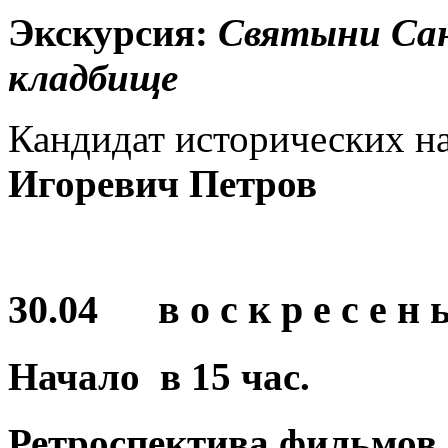
Экскурсия:
Святыни Сан
кладбище
Кандидат исторических н
Игоревич Петров
30.04 в о с к р е с е н ь
Начало в
15
час.
Ретроспектива фильмов