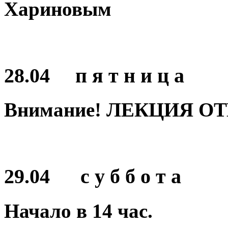
Хариновым
28.04 п я т н и ц а
Внимание! ЛЕКЦИЯ О
29.04 с у б б о т а
Начало в
14
час.