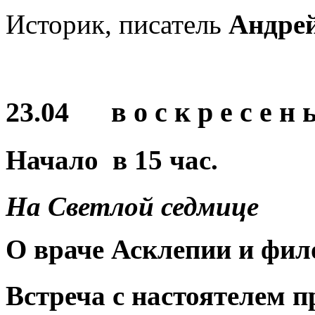
Историк, писатель
Андре
23.04 в о с к р е с е н ь
Начало в
15
час.
На Светлой седмице
О враче Асклепии и фил
Встреча с настоятелем
п