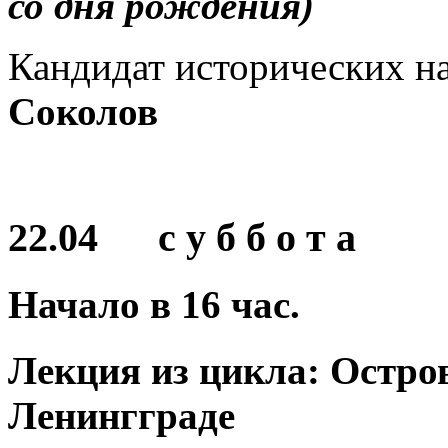
со дня рождения)
Кандидат исторических н
Соколов
22.04 с у б б о т а
Начало в
16
час.
Лекция из цикла:
Остро
Ленингграде