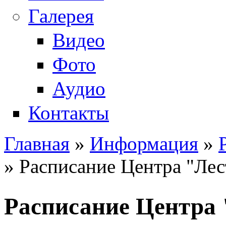
Галерея
Видео
Фото
Аудио
Контакты
Главная
»
Информация
»
Вы здесь
» Расписание Центра "Лест
Расписание Центра 