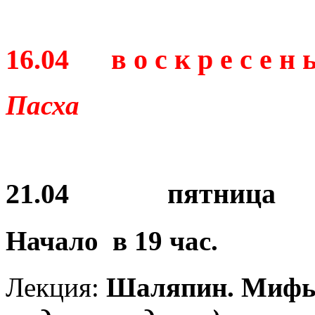
16.04 в о с к р е с е н ь
Пасха
21.04 пятница
Начало в
19
час.
Лекция:
Шаляпин.
Мифы