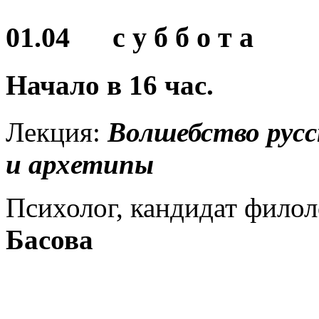
01.04 с у б б о т а
Начало в
16
час.
Лекция:
Волшебство русс
и архетипы
Психолог, кандидат фило
Басова