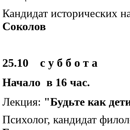
Кандидат исторических н
Соколов
25.10 с у б б о т а
Начало в
16
час.
Лекция:
"Будьте как дет
Психолог, кандидат фило