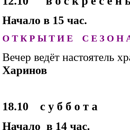
12.10 в о с к р е с е н ь
Начало в
15
час.
О Т К Р Ы Т И Е С Е З О Н 
Вечер ведёт настоятель х
Харинов
18.10 с у б б о т а
Начало в
14
час.