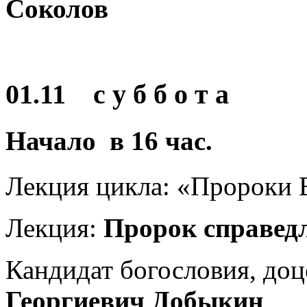
Соколов
01.11 с у б б о т а
Начало в
16
час.
Лекция цикла: «Пророки 
Лекция:
Пророк справед
Кандидат богословия, доц
Георгиевич Добыкин