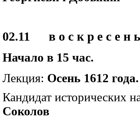
02.11 в о с к р е с е н ь
Начало в
15
час.
Лекция:
Осень 1612 года
Кандидат исторических н
Соколов