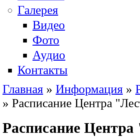
Галерея
Видео
Фото
Аудио
Контакты
Главная
»
Информация
»
Вы здесь
» Расписание Центра "Лест
Расписание Центра 