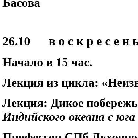
Басова
26.10 в о с к р е с е н ь
Начало в
15
час.
Лекция из цикла: «Неизв
Лекция:
Дикое побережь
Индийского океана
с юга
Профессор СПб Духовной