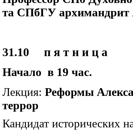
та СПбГУ
архимандрит 
31.10 п я т н и ц а
Начало в
19
час.
Лекция:
Реформы Алексан
террор
Кандидат исторических н