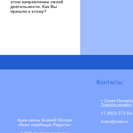
этом направлении своей
деятельности. Как Вы
пришли к этому?
Контакты:
г. Санкт-Петерб
Показать на карте
+7 (812) 273-54
Храм иконы Божией Матери
hram@mail.ru
«Всех скорбящих Радость»