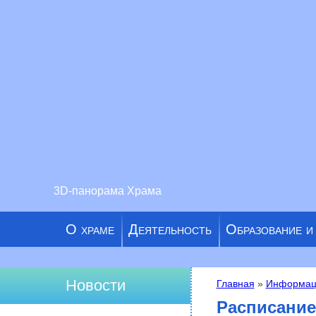
3D-панорама Храма
О храме
Деятельность
Образование и
Новости
Главная
»
Информац
Вы здесь
Расписание