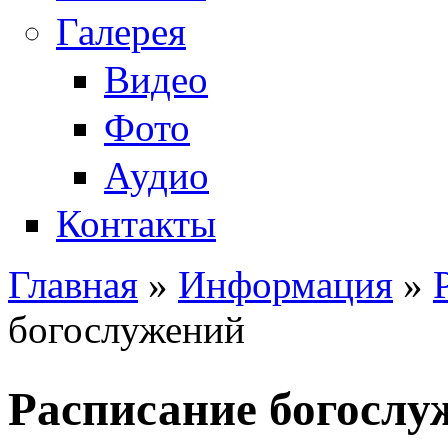
Галерея
Видео
Фото
Аудио
Контакты
Главная
»
Информация
»
Вы здесь
богослужений
Расписание богослу