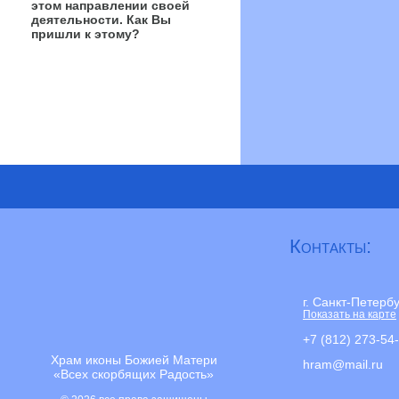
этом направлении своей
деятельности. Как Вы
пришли к этому?
Контакты:
г. Санкт-Петерб
Показать на карте
+7 (812) 273-54
Храм иконы Божией Матери
hram@mail.ru
«Всех скорбящих Радость»