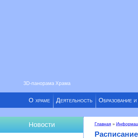
3D-панорама Храма
О храме
Деятельность
Образование и
Новости
Главная
»
Информац
Вы здесь
Расписание