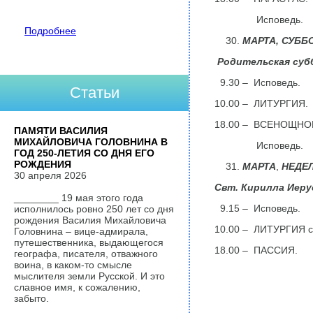
Исповедь.
Подробнее
МАРТА,
СУББО
Родительская субб
9.30 – Исповедь.
Статьи
10.00 – ЛИТУРГИЯ.
18.00 – ВСЕНОЩНО
ПАМЯТИ ВАСИЛИЯ
МИХАЙЛОВИЧА ГОЛОВНИНА В
Исповедь.
ГОД 250-ЛЕТИЯ СО ДНЯ ЕГО
РОЖДЕНИЯ
МАРТА
,
НЕДЕ
30 апреля 2026
Свт. Кирилла Иеру
________ 19 мая этого года
9.15 – Исповедь.
исполнилось ровно 250 лет со дня
рождения Василия Михайловича
10.00 – ЛИТУРГИЯ св
Головнина – вице-адмирала,
путешественника, выдающегося
18.00 – ПАССИЯ.
географа, писателя, отважного
воина, в каком-то смысле
мыслителя земли Русской. И это
славное имя, к сожалению,
забыто.