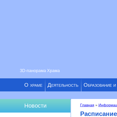
3D-панорама Храма
О храме
Деятельность
Образование и
Новости
Главная
»
Информац
Вы здесь
Расписание