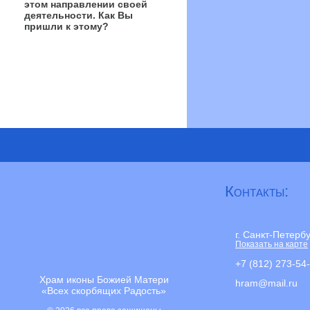
этом направлении своей
деятельности. Как Вы
пришли к этому?
Контакты:
г. Санкт-Петерб
Показать на карте
+7 (812) 273-54
Храм иконы Божией Матери
hram@mail.ru
«Всех скорбящих Радость»