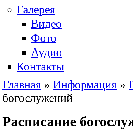
Галерея
Видео
Фото
Аудио
Контакты
Главная
»
Информация
»
Вы здесь
богослужений
Расписание богослу