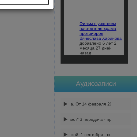
Фильм с участием
настоятеля храма,
протоиерея
Вячеслава Харинова
добавлено 6 лет 2
месяца 27 дней
назад
Аудиозаписи
Афганская война. От 14 февраля 2014. ТК Союз.
"Невский благовест" 3 передача - протоиерей Вя
Беседы с батюшкой. 1 сентября - снова идем в ш