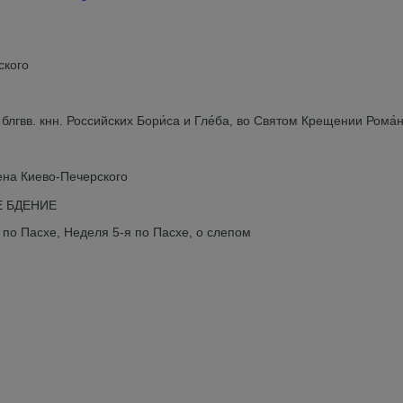
ского
гвв. кнн. Российских Бори́са и Гле́ба, во Святом Крещении Рома́н
ена Киево-Печерского
Е БДЕНИЕ
по Пасхе, Неделя 5-я по Пасхе, о слепом