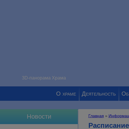
3D-панорама Храма
О храме
Деятельность
Об
Новости
Главная
»
Информац
Вы здесь
Расписание