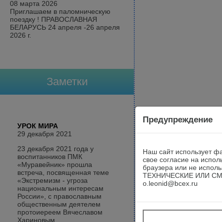
08 марта 2026
Приглашаем в паломническую
поездку ! ПРАВОСЛАВНАЯ
БЕЛАРУСЬ 24 апреля -26 апреля
2026 г.
Заметки
Предупреждение
УРОК МИРА
29 декабря 2021
23 декабря 2021 года у
Наш сайт использует фа
воспитанников ПМК
свое согласие на испол
«Муравейник» прошла
браузера или не исп
встреча, посвященная теме
ТЕХНИЧЕСКИЕ ИЛИ СМЫ
«Экстремизм - угроза
o.leonid@bcex.ru
национальным интересам
России», с православным
общественным деятелем
протоиереем Вячеславом
Хариновым.