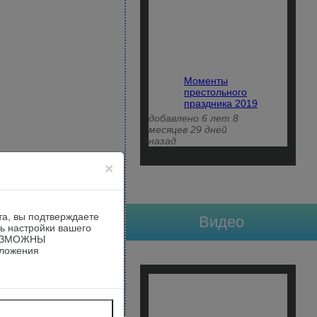
Моменты
престольного
праздника 2019
добавлено 6 лет 8
месяцев 29 дней
назад
×
та, вы подтверждаете
Видео
ть настройки вашего
ВОЗМОЖНЫ
ложения