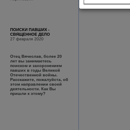
ПОИСКИ ПАВШИХ -
СВЯЩЕННОЕ ДЕЛО
27 февраля 2020
Отец Вячеслав, более 20
лет вы занимаетесь
поиском и захоронением
павших в годы Великой
Отечественной войны.
Расскажите, пожалуйста, об
этом направлении своей
деятельности. Как Вы
пришли к этому?