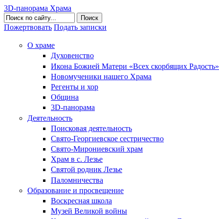
3D-панорама Храма
Поиск
Пожертвовать
Подать записки
О храме
Духовенство
Икона Божией Матери «Всех скорбящих Радость»
Новомученики нашего Храма
Регенты и хор
Община
3D-панорама
Деятельность
Поисковая деятельность
Свято-Георгиевское сестричество
Свято-Мирониевский храм
Храм в с. Лезье
Святой родник Лезье
Паломничества
Образование и просвещение
Воскресная школа
Музей Великой войны