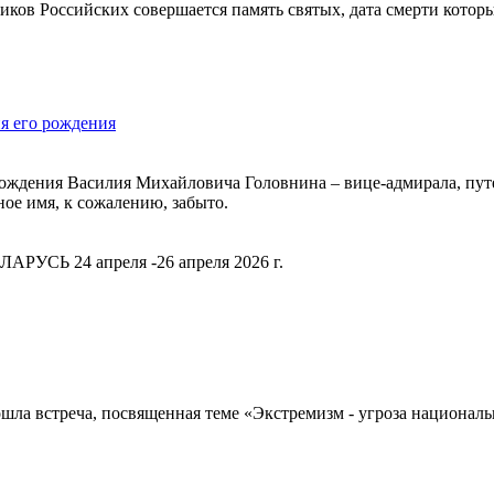
ков Российских совершается память святых, дата смерти которы
я его рождения
я рождения Василия Михайловича Головнина – вице-адмирала, пу
ное имя, к сожалению, забыто.
РУСЬ 24 апреля -26 апреля 2026 г.
шла встреча, посвященная теме «Экстремизм - угроза национал