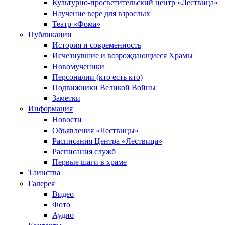
Культурно-просветительский центр «Лествица»
Научение вере для взрослых
Театр «Фома»
Публикации
История и современность
Исчезнувшие и возрождающиеся Храмы
Новомученики
Персоналии (кто есть кто)
Подвижники Великой Войны
Заметки
Информация
Новости
Объявления «Лествицы»
Расписания Центра «Лествица»
Расписания служб
Первые шаги в храме
Таинства
Галерея
Видео
Фото
Аудио