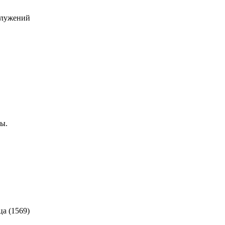
служений
ды.
ца (1569)