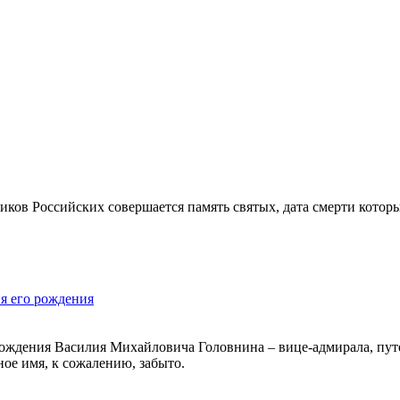
ков Российских совершается память святых, дата смерти которы
я его рождения
я рождения Василия Михайловича Головнина – вице-адмирала, пу
ное имя, к сожалению, забыто.