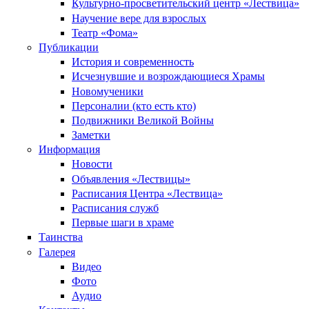
Культурно-просветительский центр «Лествица»
Научение вере для взрослых
Театр «Фома»
Публикации
История и современность
Исчезнувшие и возрождающиеся Храмы
Новомученики
Персоналии (кто есть кто)
Подвижники Великой Войны
Заметки
Информация
Новости
Объявления «Лествицы»
Расписания Центра «Лествица»
Расписания служб
Первые шаги в храме
Таинства
Галерея
Видео
Фото
Аудио