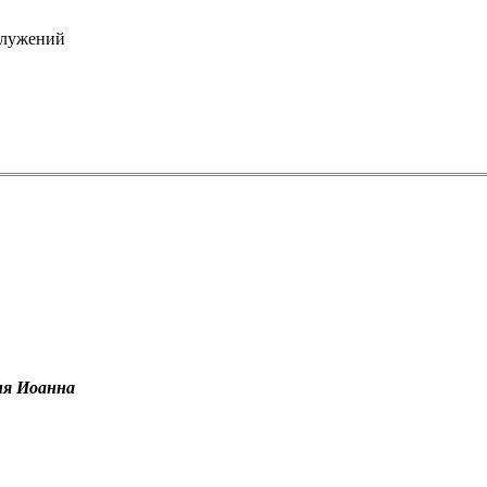
служений
ня Иоанна