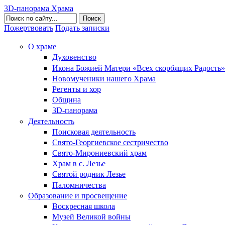
3D-панорама Храма
Поиск
Пожертвовать
Подать записки
О храме
Духовенство
Икона Божией Матери «Всех скорбящих Радость»
Новомученики нашего Храма
Регенты и хор
Община
3D-панорама
Деятельность
Поисковая деятельность
Свято-Георгиевское сестричество
Свято-Мирониевский храм
Храм в с. Лезье
Святой родник Лезье
Паломничества
Образование и просвещение
Воскресная школа
Музей Великой войны