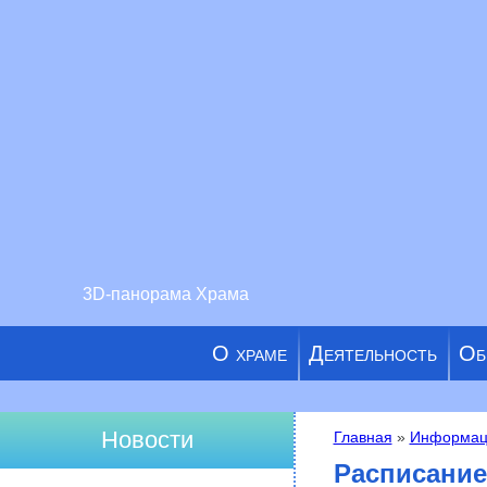
3D-панорама Храма
О храме
Деятельность
Об
Новости
Главная
»
Информац
Вы здесь
Расписание