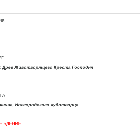
ИК
РГ
х Древ Животворящего Креста Господня
ТА
лянина, Новгородского чудотворца
Е БДЕНИЕ