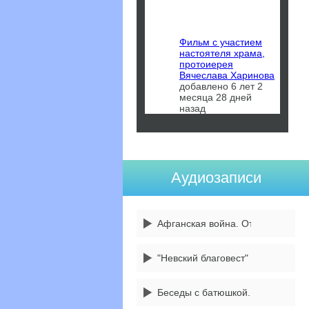
Фильм с участием
настоятеля храма,
протоиерея
Вячеслава Харинова
добавлено 6 лет 2
месяца 28 дней
назад
Аудиозаписи
Афганская война. От 14 февраля
"Невский благовест" 3 передача
Беседы с батюшкой. 1 сентября -