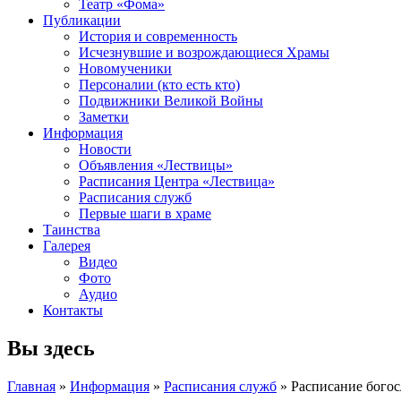
Театр «Фома»
Публикации
История и современность
Исчезнувшие и возрождающиеся Храмы
Новомученики
Персоналии (кто есть кто)
Подвижники Великой Войны
Заметки
Информация
Новости
Объявления «Лествицы»
Расписания Центра «Лествица»
Расписания служб
Первые шаги в храме
Таинства
Галерея
Видео
Фото
Аудио
Контакты
Вы здесь
Главная
»
Информация
»
Расписания служб
» Расписание бого