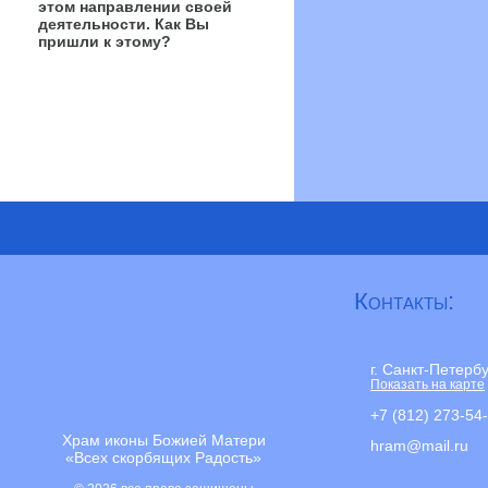
этом направлении своей
деятельности. Как Вы
пришли к этому?
Контакты:
г. Санкт-Петерб
Показать на карте
+7 (812) 273-54
Храм иконы Божией Матери
hram@mail.ru
«Всех скорбящих Радость»