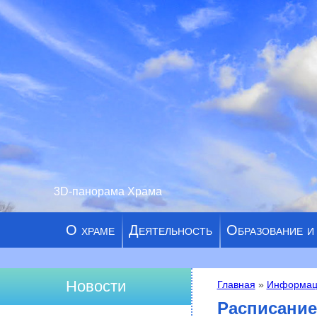
3D-панорама Храма
О храме
Деятельность
Образование и
Новости
Главная
»
Информац
Вы здесь
Расписание