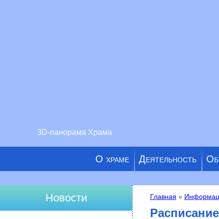
3D-панорама Храма
О храме
Деятельность
Об
Новости
Главная
»
Информац
Вы здесь
Расписание