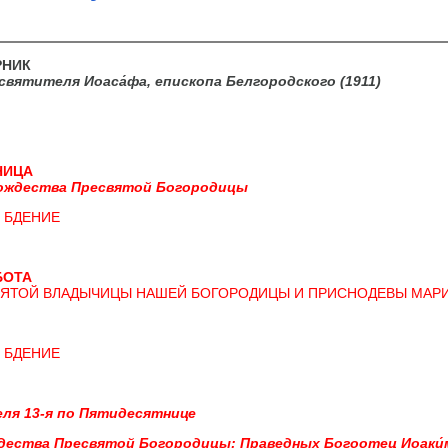
РНИК
святителя Иоаса́фа, епископа Белгородского (1911)
НИЦА
ождества Пресвятой Богородицы
Е БДЕНИЕ
БОТА
ЯТОЙ ВЛАДЫЧИЦЫ НАШЕЙ БОГОРОДИЦЫ И ПРИСНОДЕВЫ МАРИ
Е БДЕНИЕ
ля 13-я по Пятидесятнице
дества Пресвятой Богородицы; Праведных Богоотец Иоаки́