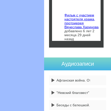
Фильм с участием
настоятеля храма,
протоиерея
Вячеслава Харинова
добавлено 6 лет 2
месяца 29 дней
назад
Аудиозаписи
Афганская война. От 14 февраля
"Невский благовест" 3 передача
Беседы с батюшкой. 1 сентября -