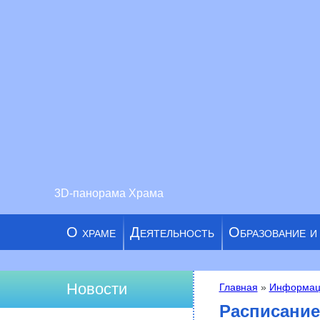
3D-панорама Храма
О храме
Деятельность
Образование и
Новости
Главная
»
Информац
Вы здесь
Расписание