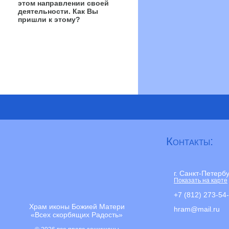
этом направлении своей
деятельности. Как Вы
пришли к этому?
Контакты:
г. Санкт-Петерб
Показать на карте
+7 (812) 273-54
Храм иконы Божией Матери
hram@mail.ru
«Всех скорбящих Радость»