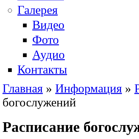
Галерея
Видео
Фото
Аудио
Контакты
Главная
»
Информация
»
Вы здесь
богослужений
Расписание богослу