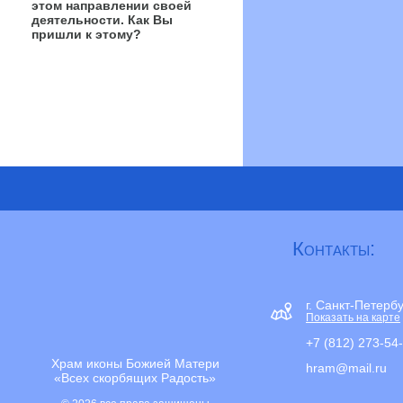
этом направлении своей
деятельности. Как Вы
пришли к этому?
Контакты:
г. Санкт-Петерб
Показать на карте
+7 (812) 273-54
Храм иконы Божией Матери
hram@mail.ru
«Всех скорбящих Радость»