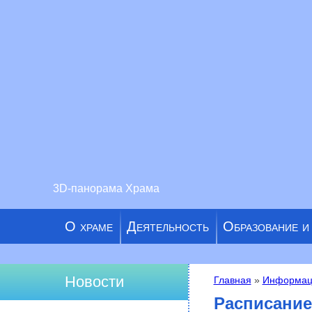
3D-панорама Храма
О храме
Деятельность
Образование и
Новости
Главная
»
Информац
Вы здесь
Расписание