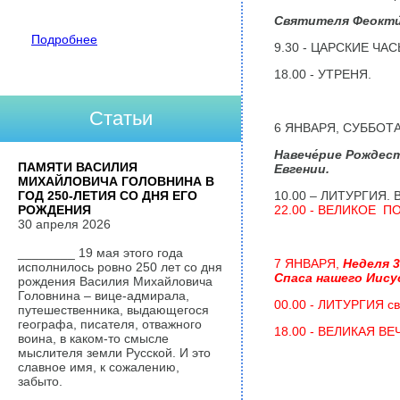
Святителя Феокти́
Подробнее
9.30 - ЦАРСКИЕ ЧА
18.00 - УТРЕНЯ.
Статьи
6 ЯНВАРЯ, СУББОТ
Навече́рие Рождес
ПАМЯТИ ВАСИЛИЯ
Евгении.
МИХАЙЛОВИЧА ГОЛОВНИНА В
ГОД 250-ЛЕТИЯ СО ДНЯ ЕГО
10.00 – ЛИТУРГИЯ. 
РОЖДЕНИЯ
22.00 - ВЕЛИКОЕ П
30 апреля 2026
________ 19 мая этого года
7 ЯНВАРЯ,
Неделя 3
исполнилось ровно 250 лет со дня
Спаса нашего Иису
рождения Василия Михайловича
Головнина – вице-адмирала,
00.00 - ЛИТУРГИЯ св
путешественника, выдающегося
географа, писателя, отважного
18.00 - ВЕЛИКАЯ ВЕ
воина, в каком-то смысле
мыслителя земли Русской. И это
славное имя, к сожалению,
забыто.