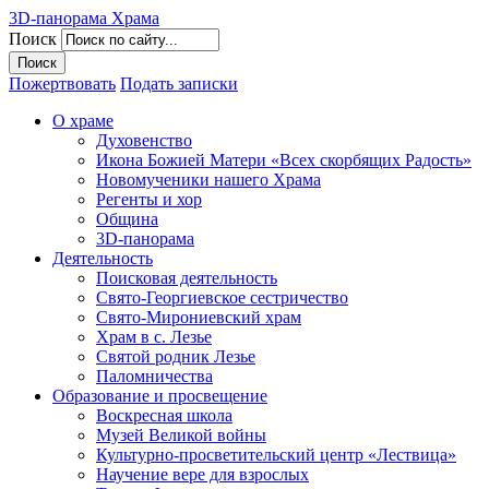
3D-панорама Храма
Поиск
Пожертвовать
Подать записки
О храме
Духовенство
Икона Божией Матери «Всех скорбящих Радость»
Новомученики нашего Храма
Регенты и хор
Община
3D-панорама
Деятельность
Поисковая деятельность
Свято-Георгиевское сестричество
Свято-Мирониевский храм
Храм в с. Лезье
Святой родник Лезье
Паломничества
Образование и просвещение
Воскресная школа
Музей Великой войны
Культурно-просветительский центр «Лествица»
Научение вере для взрослых