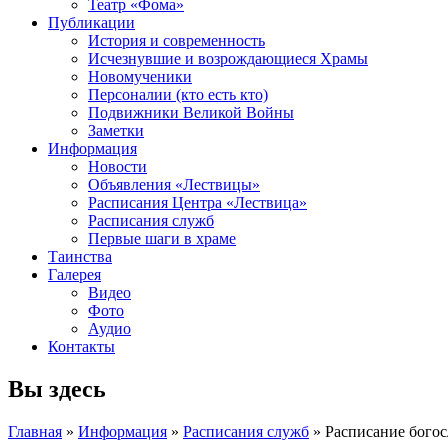
Театр «Фома»
Публикации
История и современность
Исчезнувшие и возрождающиеся Храмы
Новомученики
Персоналии (кто есть кто)
Подвижники Великой Войны
Заметки
Информация
Новости
Объявления «Лествицы»
Расписания Центра «Лествица»
Расписания служб
Первые шаги в храме
Таинства
Галерея
Видео
Фото
Аудио
Контакты
Вы здесь
Главная
»
Информация
»
Расписания служб
» Расписание бого