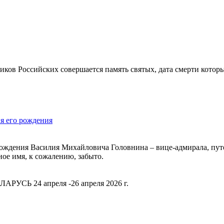
ков Российских совершается память святых, дата смерти которы
я его рождения
я рождения Василия Михайловича Головнина – вице-адмирала, пу
ное имя, к сожалению, забыто.
РУСЬ 24 апреля -26 апреля 2026 г.