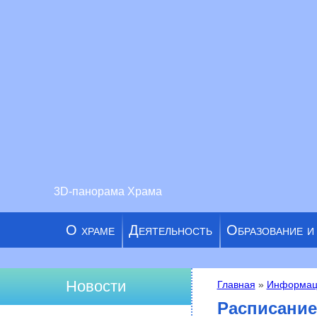
3D-панорама Храма
О храме
Деятельность
Образование и
Новости
Главная
»
Информац
Вы здесь
Расписание