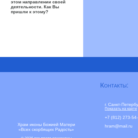
этом направлении своей
деятельности. Как Вы
пришли к этому?
Контакты:
г. Санкт-Петерб
Показать на карте
+7 (812) 273-54
Храм иконы Божией Матери
hram@mail.ru
«Всех скорбящих Радость»