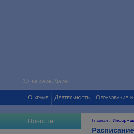
3D-панорама Храма
О храме
Деятельность
Образование и
Новости
Главная
»
Информац
Вы здесь
Расписание