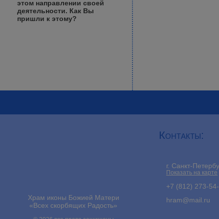
этом направлении своей
деятельности. Как Вы
пришли к этому?
Контакты:
г. Санкт-Петерб
Показать на карте
+7 (812) 273-54
Храм иконы Божией Матери
hram@mail.ru
«Всех скорбящих Радость»