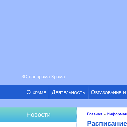
3D-панорама Храма
О храме
Деятельность
Образование и
Новости
Главная
»
Информац
Вы здесь
Расписание