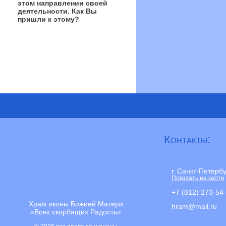
этом направлении своей
деятельности. Как Вы
пришли к этому?
Контакты:
г. Санкт-Петерб
Показать на карте
+7 (812) 273-54
Храм иконы Божией Матери
hram@mail.ru
«Всех скорбящих Радость»