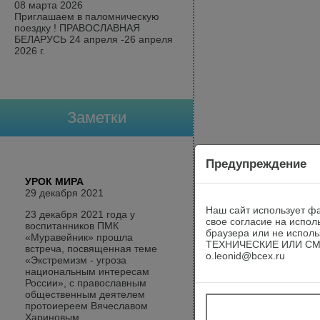
08 марта 2026
Приглашаем в паломническую
поездку ! ПРАВОСЛАВНАЯ
БЕЛАРУСЬ 24 апреля -26 апреля
2026 г.
Заметки
Предупреждение
УРОК МИРА
29 декабря 2021
Наш сайт использует фа
23 декабря 2021 года у
свое согласие на испол
воспитанников ПМК
браузера или не исп
«Муравейник» прошла
ТЕХНИЧЕСКИЕ ИЛИ СМЫ
встреча, посвященная теме
o.leonid@bcex.ru
«Экстремизм - угроза
национальным интересам
России», с православным
общественным деятелем
протоиереем Вячеславом
Хариновым.