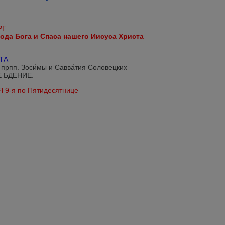
РГ
ода Бога и Спаса нашего Иисуса Христа
ТА
рпп. Зоси́мы и Савва́тия Соловецких
 БДЕНИЕ.
 9-я по Пятидесятнице