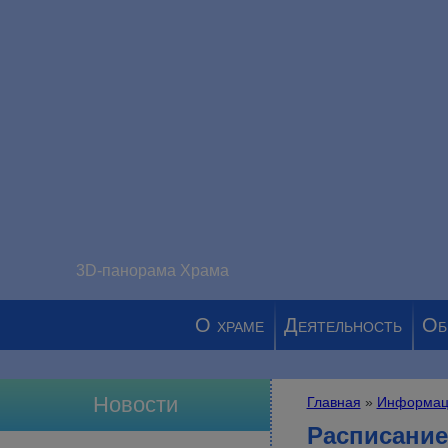
3D-панорама Храма
О храме
Деятельность
Об
Новости
Главная
»
Информац
Вы здесь
Расписание