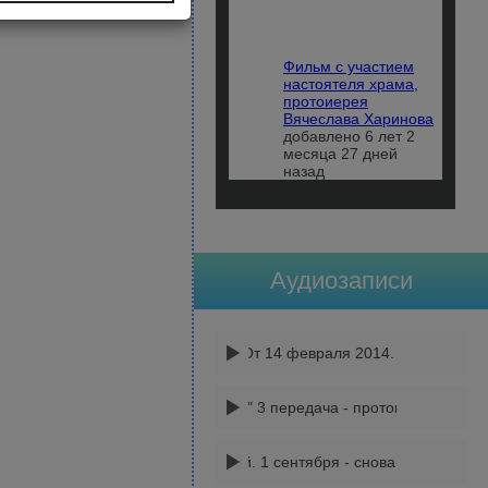
Фильм с участием
настоятеля храма,
протоиерея
Вячеслава Харинова
добавлено 6 лет 2
месяца 27 дней
назад
Аудиозаписи
Афганская война. От 14 февраля 2014. ТК Союз. Бе
"Невский благовест" 3 передача - протоиерей Вячесл
Беседы с батюшкой. 1 сентября - снова идем в школу