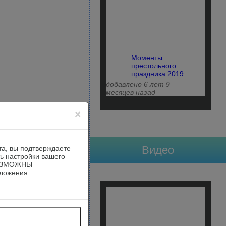
Моменты
престольного
праздника 2019
добавлено 6 лет 9
месяцев назад
×
Видео
та, вы подтверждаете
ть настройки вашего
ВОЗМОЖНЫ
ложения