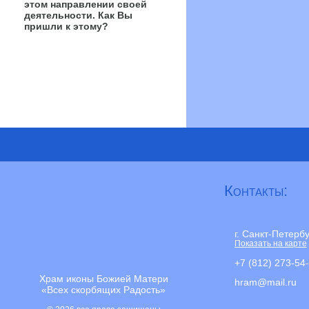
этом направлении своей
деятельности. Как Вы
пришли к этому?
Контакты:
г. Санкт-Петерб
Показать на карте
+7 (812) 273-54
Храм иконы Божией Матери
hram@mail.ru
«Всех скорбящих Радость»