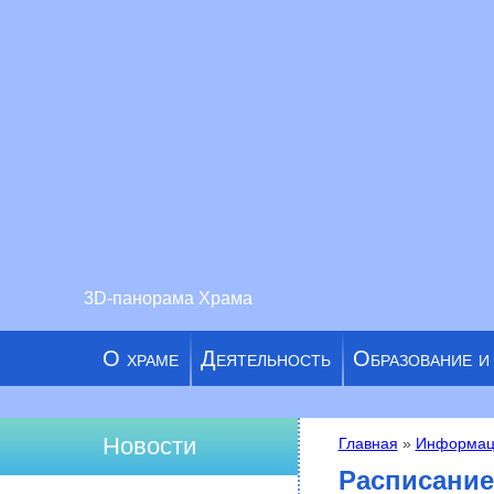
3D-панорама Храма
О храме
Деятельность
Образование и
Новости
Главная
»
Информац
Вы здесь
Расписание